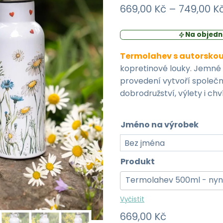
669,00
Kč
–
749,00
K
Na objedn
Termolahev s autorskou
kopretinové louky. Jemné 
provedení vytvoří společ
dobrodružství, výlety i chv
Jméno na výrobek
Produkt
Termolahev
Vyčistit
669,00
Kč