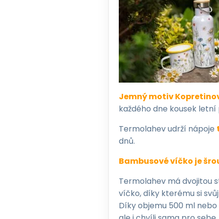
Jemný motiv Kopretinov
každého dne kousek letní
Termolahev udrží nápoje
dnů.
Bambusové víčko je šro
Termolahev má dvojitou st
víčko, díky kterému si svů
Díky objemu 500 ml nebo 7
ale i chvíli sama pro sebe.