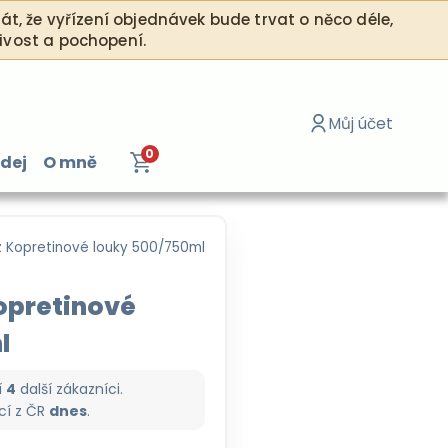
, že vyřízení objednávek bude trvat o něco déle,
ělivost a pochopení.
Můj účet
0
dej
O mně
Přihlásit se / Re
 Kopretinové louky 500/750ml
opretinové
l
í
4
další zákazníci.
cí z
ČR
dnes
.