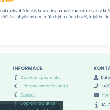
olahev?
rádi rozkvetlé louky, kopretiny a malé radosti ukryté v k
ří věří, že i obyčejný den může být o něco hezčí, když ho 
INFORMACE
KONT
Obchodní podmínky
Kate
Ochrana osobních údajů
+420
Cookies
atel
Doprava a platba
IČ: