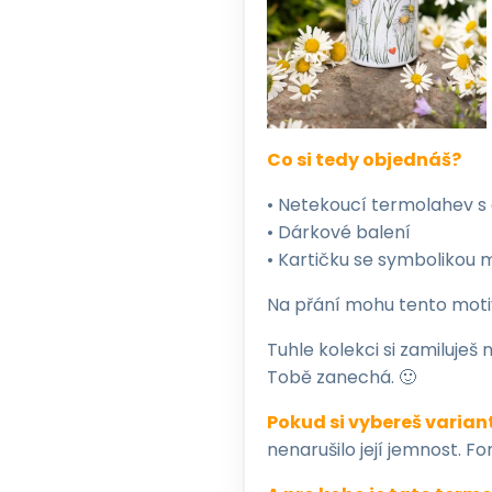
Co si tedy objednáš?
• Netekoucí termolahev s 
• Dárkové balení
• Kartičku se symbolikou 
Na přání mohu tento motiv 
Tuhle kolekci si zamiluješ 
Tobě zanechá. 🙂
Pokud si vybereš varia
nenarušilo její jemnost. F