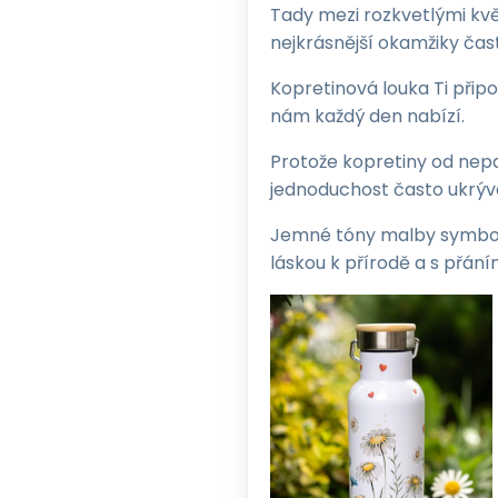
Tady mezi rozkvetlými květ
nejkrásnější okamžiky čas
Kopretinová louka Ti přip
nám každý den nabízí.
Protože kopretiny od nepam
jednoduchost často ukrývá
Jemné tóny malby symbolizu
láskou k přírodě a s přán