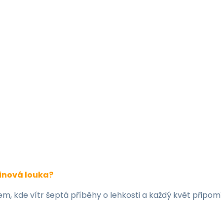
tinová louka?
m, kde vítr šeptá příběhy o lehkosti a každý květ připom