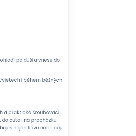
pohladí po duši a vnese do
 výletech i během běžných
ch a praktické šroubovací
, do auta i na procházku.
uješ nejen kávu nebo čaj,