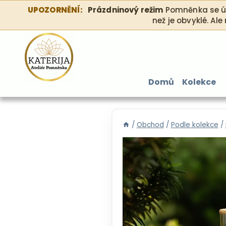
Přeskočit
UPOZORNĚNÍ:
Prázdninový režim
Pomněnka se úsp
na
než je obvyklé. Ale
obsah
Domů
Kolekce
/
Obchod
/
Podle kolekce
/