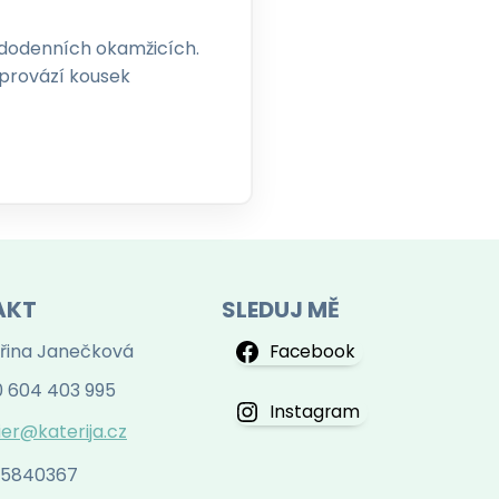
aždodenních okamžicích.
doprovází kousek
AKT
SLEDUJ MĚ
řina Janečková
Facebook
 604 403 995
Instagram
ier@katerija.cz
 75840367