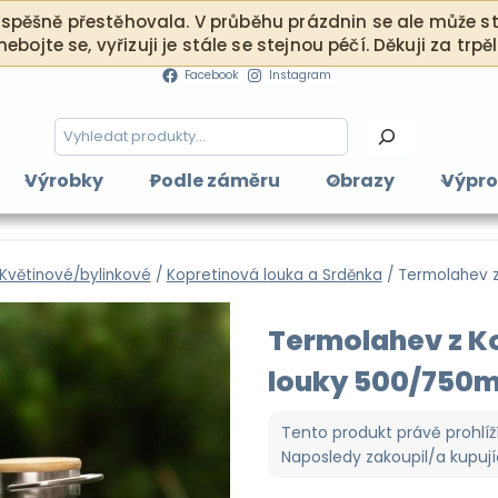
ěšně přestěhovala. V průběhu prázdnin se ale může stát
 nebojte se, vyřizuji je stále se stejnou péčí. Děkuji za trp
Facebook
Instagram
Hledání
Výrobky
Podle záměru
Obrazy
Výpro
Květinové/bylinkové
/
Kopretinová louka a Srděnka
/
Termolahev z
Termolahev z K
louky 500/750m
Tento produkt právě prohlíž
Naposledy zakoupil/a kupují