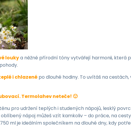
é louky
a něžné přírodní tóny vytvářejí harmonii, která 
 pohody.
teplé i chlazené
po dlouhé hodiny. To uvítáš na cestách,
ubovací. Termolahev neteče! 🙂
ěnu pro udržení teplých i studených nápojů, lesklý povr
j oblíbený nápoj můžeš vzít kamkoliv – do práce, na cesty
50 ml je ideálním společníkem na dlouhé dny, kdy potřeb