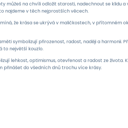
y můžeš na chvíli odložit starosti, nadechnout se klidu a 
to najdeme v těch nejprostších věcech.
omíná, že krása se ukrývá v maličkostech, v přítomném ok
ěti symbolizují přirozenost, radost, naději a harmonii. Př
 to největší kouzlo.
jí lehkost, optimismus, otevřenost a radost ze života. K
ím přinášet do všedních dnů trochu více krásy.