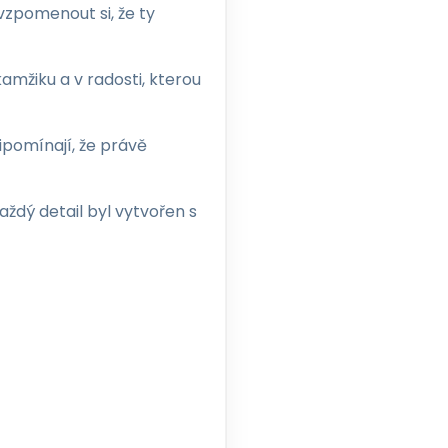
vzpomenout si, že ty
amžiku a v radosti, kterou
ipomínají, že právě
aždý detail byl vytvořen s