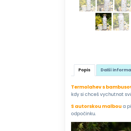
Popis
Další inform
Termolahev s bambusový
kdy si chceš vychutnat sv
S autorskou malbou
a p
odpočinku.