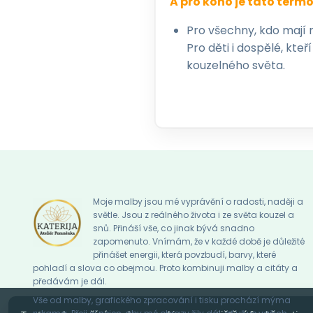
A pro koho je tato term
Pro všechny, kdo mají 
Pro děti i dospělé, kte
kouzelného světa.
Moje malby jsou mé vyprávění o radosti, naději a
světle. Jsou z reálného života i ze světa kouzel a
snů. Přináší vše, co jinak bývá snadno
zapomenuto. Vnímám, že v každé době je důležité
přinášet energii, která povzbudí, barvy, které
pohladí a slova co obejmou. Proto kombinuji malby a citáty a
předávám je dál.
Vše od malby, grafického zpracování i tisku prochází mýma