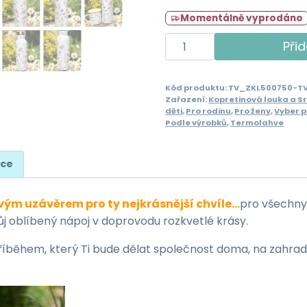
Momentálně vyprodáno
Termolahev
Přid
z
Kopretinové
Kód produktu:
TV_ZKL500750-T
louky
Zařazení:
Kopretinová louka a S
500/750ml
děti
,
Pro rodinu
,
Pro ženy
,
Vyber 
Podle výrobků
,
Termolahve
množství
ace
m uzávěrem pro ty nejkrásnější chvíle…
pro všechny 
ůj oblíbený nápoj v doprovodu rozkvetlé krásy.
říběhem, který Ti bude dělat společnost doma, na zahradě