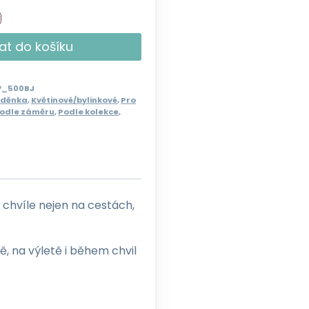
at do košíku
V_500BJ
rděnka
,
Květinové/bylinkové
,
Pro
podle záměru
,
Podle kolekce
,
chvíle nejen na cestách,
, na výletě i během chvil