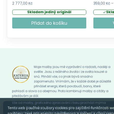
2 777,00
Kč
359,00
Kč
–
Skladem jediný originál
Skl
Přidat do košíku
Tento
produkt
má
více
variant.
Možnosti
Moje malby jsou mé vyprávění o radosti, naději a
lze
světle. Jsou z reálného života i ze světa kouzel a
vybrat
snů. Přináší vše, co jinak bývá snadno
zapomenuto. Vnímám, že v každé době je důležité
na
přinášet energii, která povzbudí, barvy, které
stránce
pohladí a slova co obejmou. Proto kombinuji malby a citáty a
produktu
předávám je dál.
Vše od malby, grafického zpracování i tisku prochází mýma
rukama. Přeji si nejen, aby mé obrazy žily dál, ať už ve vašich
Tento web používá soubory cookies pro zajištění funkčnosti w
domovech a nebo vás doprovázely na cestách … , ale aby byly
souhlasu, také pro analýzu návštěvnosti a měření a cílení rekl