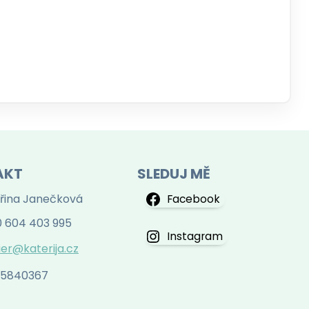
AKT
SLEDUJ MĚ
řina Janečková
Facebook
 604 403 995
Instagram
ier@katerija.cz
 75840367