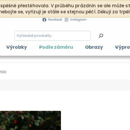
ěšně přestěhovala. V průběhu prázdnin se ale může stát
 nebojte se, vyřizuji je stále se stejnou péčí. Děkuji za trp
Facebook
Instagram
Hledání
Výrobky
Podle záměru
Obrazy
Výpro
noc