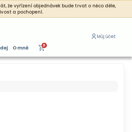
, že vyřízení objednávek bude trvat o něco déle,
ělivost a pochopení.
Můj účet
0
dej
O mně
Přihlásit se / Re