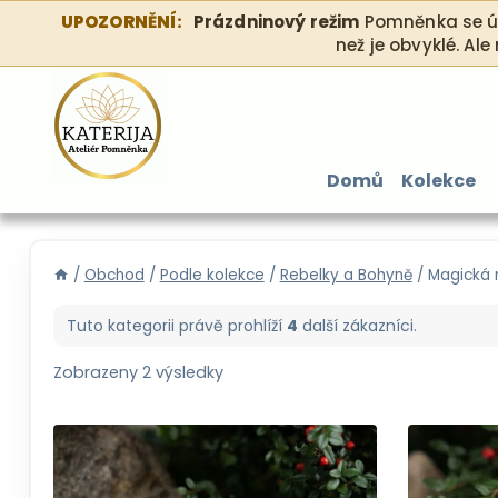
Přeskočit
UPOZORNĚNÍ:
Prázdninový režim
Pomněnka se úsp
na
než je obvyklé. Ale
obsah
Domů
Kolekce
/
Obchod
/
Podle kolekce
/
Rebelky a Bohyně
/
Magická 
Tuto kategorii právě prohlíží
4
další zákazníci.
Zobrazeny 2 výsledky