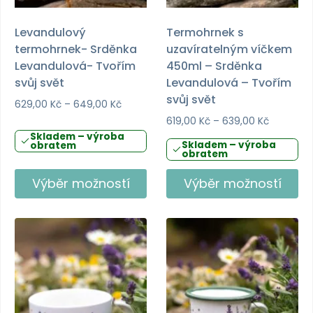
Levandulový
Termohrnek s
termohrnek- Srděnka
uzavíratelným víčkem
Levandulová- Tvořím
450ml – Srděnka
svůj svět
Levandulová – Tvořím
svůj svět
Rozpětí
629,00
Kč
–
649,00
Kč
cen:
Rozpětí
619,00
Kč
–
639,00
Kč
629,00 Kč
cen:
Skladem – výroba
Skladem – výroba
obratem
až
619,00 Kč
obratem
649,00 Kč
až
639,00 K
Výběr možností
Výběr možností
Tento
Tento
produkt
produkt
má
má
více
více
variant.
variant.
Možnosti
Možnosti
lze
lze