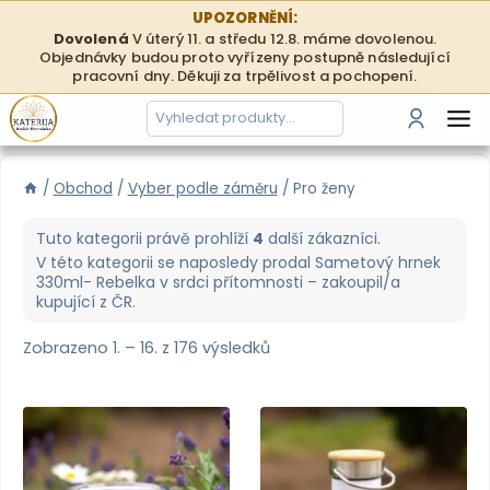
Přeskočit
UPOZORNĚNÍ:
na
Dovolená
V úterý 11. a středu 12.8. máme dovolenou.
Objednávky budou proto vyřízeny postupně následující
obsah
pracovní dny. Děkuji za trpělivost a pochopení.
Hledání
Přihlási
/
Obchod
/
Vyber podle záměru
/
Pro ženy
Tuto kategorii právě prohlíží
4
další zákazníci.
V této kategorii se naposledy prodal
Sametový hrnek
330ml- Rebelka v srdci přítomnosti
– zakoupil/a
kupující z
ČR
.
Zobrazeno 1. – 16. z 176 výsledků