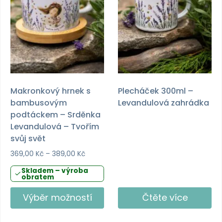
vybrat
vybrat
na
na
stránce
stránce
produktu
produktu
Makronkový hrnek s
Plecháček 300ml –
bambusovým
Levandulová zahrádka
podtáckem – Srděnka
Levandulová – Tvořím
svůj svět
Rozpětí
369,00
Kč
–
389,00
Kč
cen:
Skladem – výroba
369,00 Kč
obratem
až
389,00 Kč
Výběr možností
Čtěte více
Tento