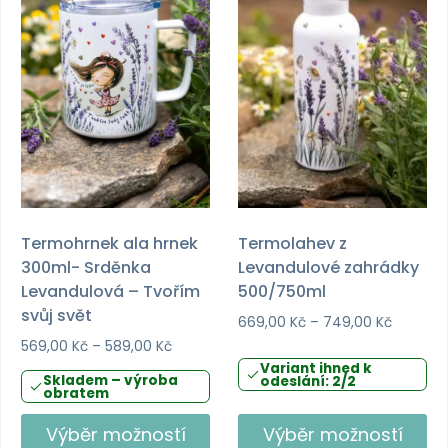
Termohrnek ala hrnek
Termolahev z
300ml- Srděnka
Levandulové zahrádky
Levandulová – Tvořím
500/750ml
svůj svět
Rozpětí
669,00
Kč
–
749,00
Kč
cen:
Rozpětí
569,00
Kč
–
589,00
Kč
669,00 
cen:
Variant ihned k
Skladem – výroba
odeslání: 2/2
až
569,00 Kč
obratem
749,00 
až
589,00 Kč
Výběr možností
Výběr možností