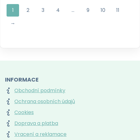
produkt
1
2
3
4
…
9
10
11
má
více
→
variant.
Možnosti
lze
vybrat
na
stránce
produktu
INFORMACE
Obchodní podmínky
Ochrana osobních údajů
Cookies
Doprava a platba
Vracení a reklamace