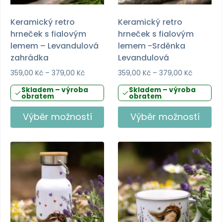
Keramický retro
Keramický retro
hrneček s fialovým
hrneček s fialovým
lemem – Levandulová
lemem -Srděnka
zahrádka
Levandulová
Rozpětí
Rozpětí
359,00
Kč
–
379,00
Kč
359,00
Kč
–
379,00
Kč
cen:
cen:
Skladem – výroba
Skladem – výroba
359,00 Kč
359,00 K
obratem
obratem
až
až
379,00 Kč
379,00 K
Výběr možností
Výběr možností
Tento
Tento
produkt
produkt
má
má
více
více
variant.
variant.
Možnosti
Možnosti
lze
lze
vybrat
vybrat