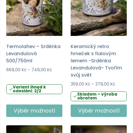
na
na
stránce
stránce
produktu
produktu
Termolahev – Srděnka
Keramický retro
Levandulová
hrneček s fialovým
500/750ml
lemem -Srděnka
Levandulová- Tvořím
Rozpětí
669,00
Kč
–
749,00
Kč
svůj svět
cen:
669,00 Kč
Rozpětí
359,00
Kč
–
379,00
Kč
Variant ihned k
až
cen:
odeslání: 2/2
Skladem – výroba
749,00 Kč
359,00 K
obratem
až
379,00 K
Výběr možností
Výběr možností
Tento
Tento
produkt
produkt