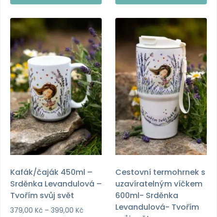
Tento
Tento
produkt
produkt
má
má
více
více
variant.
variant.
Možnosti
Možnosti
lze
lze
vybrat
vybrat
na
na
stránce
stránce
produktu
produktu
Kafák/čaják 450ml –
Cestovní termohrnek s
Srděnka Levandulová –
uzavíratelným víčkem
Tvořím svůj svět
600ml- Srděnka
Levandulová- Tvořím
Rozpětí
379,00
Kč
–
399,00
Kč