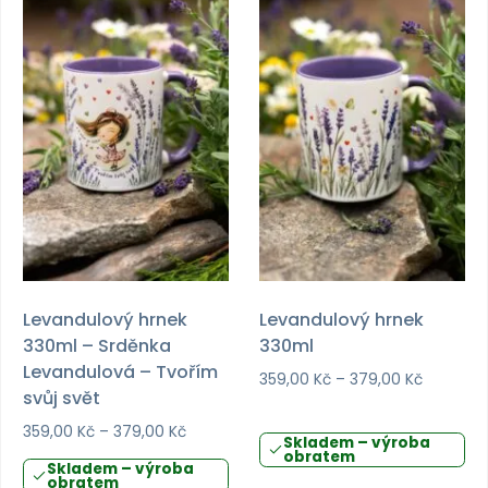
má
má
více
více
variant.
variant.
Možnosti
Možnosti
lze
lze
vybrat
vybrat
na
na
stránce
stránce
produktu
produktu
Levandulový hrnek
Levandulový hrnek
330ml – Srděnka
330ml
Levandulová – Tvořím
Rozpětí
359,00
Kč
–
379,00
Kč
svůj svět
cen:
359,00 K
Rozpětí
359,00
Kč
–
379,00
Kč
Skladem – výroba
až
cen:
obratem
Skladem – výroba
379,00 K
359,00 Kč
obratem