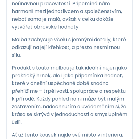
neúnavnou pracovitostí. Připomíná nám
harmonii mezi jednotlivcem a společenstvím,
neboť sama je malá, avšak v celku dokáže
vytvářet obrovské hodnoty.
Malba zachycuje včelu s jemnými detaily, které
odkazují na její křehkost, a přesto nesmírnou
sílu.
Produkt s touto malbou je tak ideální nejen jako
praktický hrnek, ale i jako připomínka hodnot,
které v dnešní uspěchané době snadno
přehlížíme – trpělivosti, spolupráce a respektu
k přírodě. Každý pohled na ni může být malým
zastavením, nadechnutím a uvědoměním si, že
krása se skrývá v jednoduchosti a smysluplném
úsilí.
Ať už tento kousek najde své místo v interiéru,