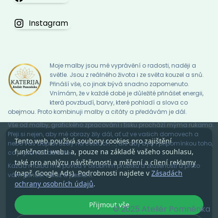
Instagram
Moje malby jsou mé vyprávění o radosti, naději a
světle. Jsou z reálného života i ze světa kouzel a snů.
Přináší vše, co jinak bývá snadno zapomenuto.
Vnímám, že v každé době je důležité přinášet energii,
která povzbudí, barvy, které pohladí a slova co
obejmou. Proto kombinuji malby a citáty a předávám je dál.
Vše od malby, grafického zpracování i tisku prochází mýma rukama.
Přeji si nejen, aby mé obrazy žily dál, ať už ve vašich domovech a
Tento web používá soubory cookies pro zajištění
nebo vás doprovázely na cestách … , ale aby byly i připomínkou toho,
funkčnosti webu a, pouze na základě vašeho souhlasu,
co je pro vás důležité.
také pro analýzu návštěvnosti a měření a cílení reklamy
Každá malba má původ v osobním prožitku a zkušenosti a proto
(např. Google Ads). Podrobnosti najdete v
Zásadách
vám přináší vzkaz a poslání.
ochrany osobních údajů
.
Přijmout vše
© 2025 Ateliér Pomněnka