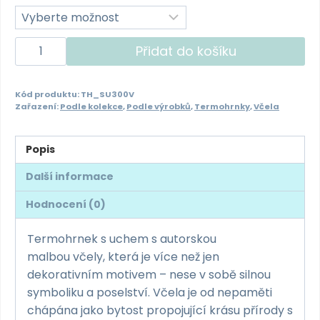
Termohrnek
Přidat do košíku
s
uchem
Kód produktu:
TH_SU300V
300ml
Zařazení:
Podle kolekce
,
Podle výrobků
,
Termohrnky
,
Včela
-
včelka
Popis
množství
Další informace
Hodnocení (0)
Termohrnek s uchem s autorskou
malbou včely, která je více než jen
dekorativním motivem – nese v sobě silnou
symboliku a poselství. Včela je od nepaměti
chápána jako bytost propojující krásu přírody s