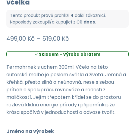
včelka
Tento produkt právě prohlíží
4
další zákazníci.
Naposledy zakoupil/a kupující z
ČR
dnes
.
Rozpětí
499,00
Kč
–
519,00
Kč
cen:
Skladem – výroba obratem
499,00 Kč
až
Termohrnek s uchem 300ml. Včela na této
autorské malbě je poslem světla a života. Jemná a
519,00 Kč
křehká, přesto silná a neúnavná, nese s sebou
příběh o spolupráci, rovnováze a radosti z
maličkostí. Jejím třepotem křídel se do prostoru
rozlévá klidná energie přírody i připomínka, že
krása spočívá v jednoduchosti a odvaze tvořit.
Jméno na výrobek