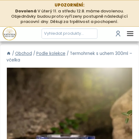
Přeskočit
UPOZORNĚNÍ:
na
Dovolená
V úterý 11. a středu 12.8. máme dovolenou.
Objednávky budou proto vyřízeny postupně následující
obsah
pracovní dny. Děkuji za trpělivost a pochopení.
Hledání
Přihlási
/
Obchod
/
Podle kolekce
/
Termohrnek s uchem 300ml –
včelka