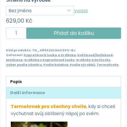
Jméno na výrobek
Vyčistit
629,00
Kč
Termohrnek
Přidat do košíku
480ml
-
Kód produktu:
TH_480SZKLNACZPS-BJ
Srděnka
Zařazení:
Kopretinová louka a Srděnka
,
Květinové/bylinkové
,
z
Motivace
,
Srděnka z Kopretinové louky
,
Srděnky a bytůstky
,
Vyber podle záměru
,
Podle kolekce
,
Podle výrobků
,
Termohrnky
Kopretinové
louky
-
Popis
No
Další informace
a
co,
Termohrnek pro všechny chvíle
, kdy si chceš
žiju
vychutnat svůj oblíbený nápoj po svém.
po
svém