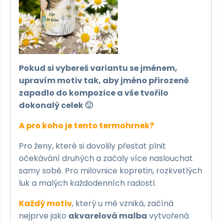
Pokud si vybereš variantu se jménem,
upravím motiv tak, aby jméno přirozeně
zapadlo do kompozice a vše tvořilo
dokonalý celek 🙂
A pro koho je tento termohrnek?
Pro ženy, které si dovolily přestat plnit
očekávání druhých a začaly více naslouchat
samy sobě. Pro milovnice kopretin, rozkvetlých
luk a malých každodenních radostí.
Každý motiv
, který u mě vzniká, začíná
nejprve jako
akvarelová malba
vytvořená