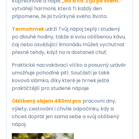
Kopretinové a nápis
„No a co. Žiju po svém.“
vytvářejí harmonii, která Ti každý den
připomene, že jsi tvůrkyně svého života.
Termohrnek
udrží Tvůj nápoj teplý i studený
po dlouhé hodiny, takže si svou oblíbenou kávu,
čaj nebo osvěžující limonádu můžeš vychutnat
přesně tehdy, když na ni dostaneš chuť.
Praktické nacvakávací víčko a posuvný uzávěr
umožňuje pohodlné pití. Součástí je také
kovová slámka, díky které je hrnek ještě
praktičtější pro studené nápoje.
Oblíbený objem 480ml pro
pracovní dny,
výlety, cestování i chvíle odpočinku, kdy si
chceš dopřát jen sama sebe a svůj oblíbený
nápoj.