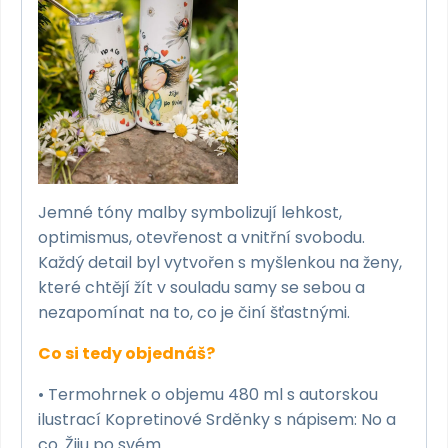
Jemné tóny malby symbolizují lehkost,
optimismus, otevřenost a vnitřní svobodu.
Každý detail byl vytvořen s myšlenkou na ženy,
které chtějí žít v souladu samy se sebou a
nezapomínat na to, co je činí šťastnými.
Co si tedy objednáš?
• Termohrnek o objemu 480 ml s autorskou
ilustrací Kopretinové Srděnky s nápisem: No a
co. Žiju po svém.