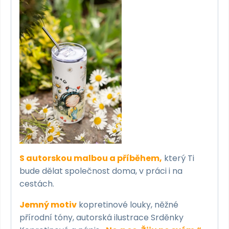
množství
S autorskou malbou a příběhem,
který Ti
bude dělat společnost doma, v práci i na
cestách.
Jemný motiv
kopretinové louky, něžné
přírodní tóny, autorská ilustrace Srděnky