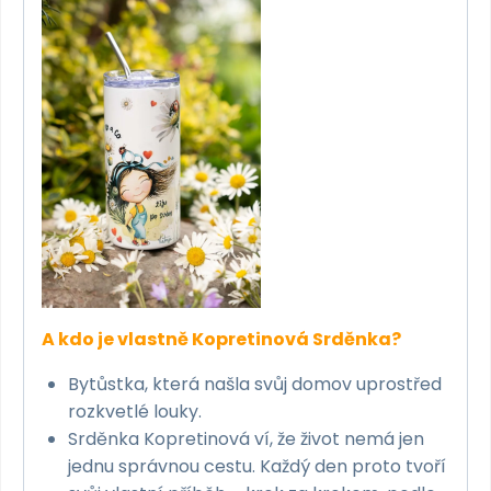
A kdo je vlastně Kopretinová Srděnka?
Bytůstka, která našla svůj domov uprostřed
rozkvetlé louky.
Srděnka Kopretinová ví, že život nemá jen
jednu správnou cestu. Každý den proto tvoří