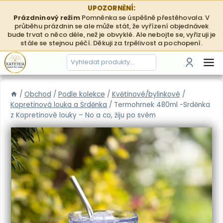
Přeskočit
UPOZORNĚNÍ:
na
Prázdninový režim
Pomněnka se úspěšně přestěhovala. V
průběhu prázdnin se ale může stát, že vyřízení objednávek
obsah
bude trvat o něco déle, než je obvyklé. Ale nebojte se, vyřizuji je
stále se stejnou péčí. Děkuji za trpělivost a pochopení.
Hledání
Přihlási
/
Obchod
/
Podle kolekce
/
Květinové/bylinkové
/
Kopretinová louka a Srděnka
/
Termohrnek 480ml -Srděnka
z Kopretinové louky – No a co, žiju po svém