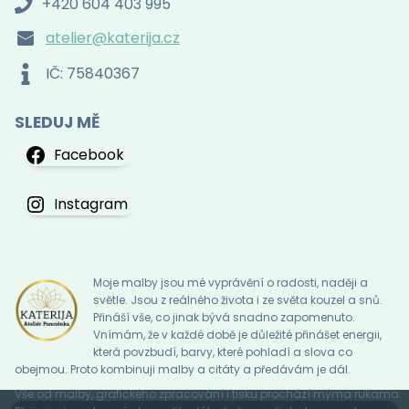
+420 604 403 995
atelier@katerija.cz
IČ: 75840367
SLEDUJ MĚ
Facebook
Instagram
Moje malby jsou mé vyprávění o radosti, naději a
světle. Jsou z reálného života i ze světa kouzel a snů.
Přináší vše, co jinak bývá snadno zapomenuto.
Vnímám, že v každé době je důležité přinášet energii,
která povzbudí, barvy, které pohladí a slova co
obejmou. Proto kombinuji malby a citáty a předávám je dál.
Vše od malby, grafického zpracování i tisku prochází mýma rukama.