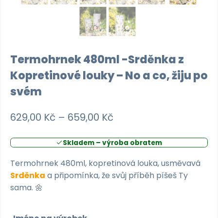
Termohrnek 480ml -Srděnka z
Kopretinové louky – No a co, žiju po
svém
Rozpětí
629,00
Kč
–
659,00
Kč
cen:
Skladem – výroba obratem
629,00 Kč
až
Termohrnek 480ml, kopretinová louka, usměvavá
Srděnka
a připomínka, že svůj příběh píšeš Ty
659,00 Kč
sama. 🌼