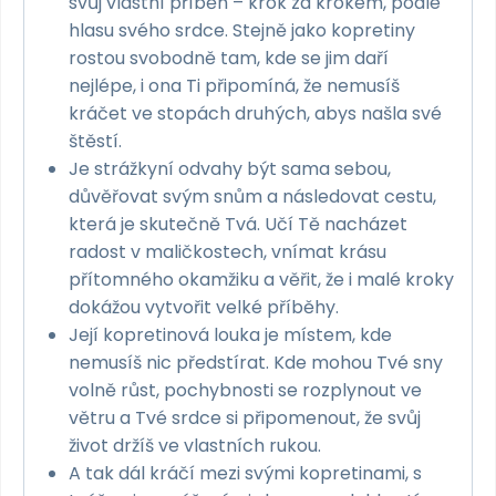
svůj vlastní příběh – krok za krokem, podle
hlasu svého srdce. Stejně jako kopretiny
rostou svobodně tam, kde se jim daří
nejlépe, i ona Ti připomíná, že nemusíš
kráčet ve stopách druhých, abys našla své
štěstí.
Je strážkyní odvahy být sama sebou,
důvěřovat svým snům a následovat cestu,
která je skutečně Tvá. Učí Tě nacházet
radost v maličkostech, vnímat krásu
přítomného okamžiku a věřit, že i malé kroky
dokážou vytvořit velké příběhy.
Její kopretinová louka je místem, kde
nemusíš nic předstírat. Kde mohou Tvé sny
volně růst, pochybnosti se rozplynout ve
větru a Tvé srdce si připomenout, že svůj
život držíš ve vlastních rukou.
A tak dál kráčí mezi svými kopretinami, s