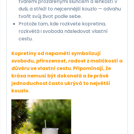
tvářemi prozářenými sluncem a lehkostí v
duši, a střeží to nejcennější kouzlo — odvahu
tvořit svůj život podle sebe.
Protože tam, kde rozkvete kopretina,
rozkvétá i svoboda následovat vlastní
cestu.
Kopretiny od nepaměti symbolizují
svobodu, přirozenost, radost z maličkostí a
důvěru ve vlastní cestu. Připomínají, že
krása nemusí být dokonalá a že právě
jednoduchost často ukrývá to největší
kouzlo.