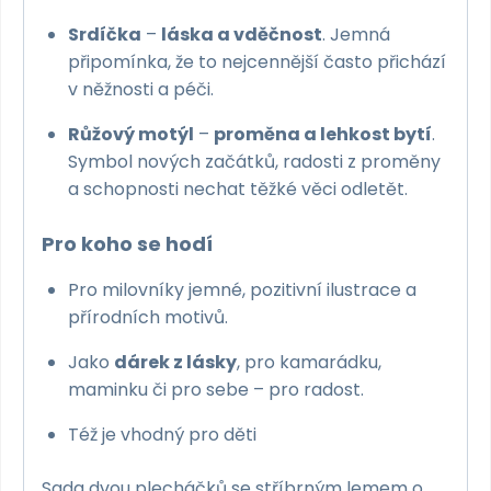
Srdíčka
–
láska a vděčnost
. Jemná
připomínka, že to nejcennější často přichází
v něžnosti a péči.
Růžový motýl
–
proměna a lehkost bytí
.
Symbol nových začátků, radosti z proměny
a schopnosti nechat těžké věci odletět.
Pro koho se hodí
Pro milovníky jemné, pozitivní ilustrace a
přírodních motivů.
Jako
dárek z lásky
, pro kamarádku,
maminku či pro sebe – pro radost.
Též je vhodný pro děti
Sada dvou plecháčků se stříbrným lemem o