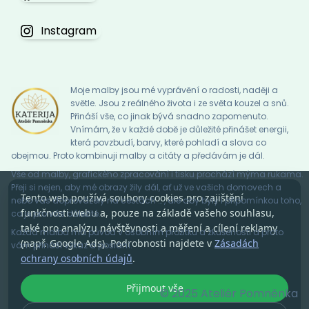
Instagram
Moje malby jsou mé vyprávění o radosti, naději a
světle. Jsou z reálného života i ze světa kouzel a snů.
Přináší vše, co jinak bývá snadno zapomenuto.
Vnímám, že v každé době je důležité přinášet energii,
která povzbudí, barvy, které pohladí a slova co
obejmou. Proto kombinuji malby a citáty a předávám je dál.
Vše od malby, grafického zpracování i tisku prochází mýma rukama.
Přeji si nejen, aby mé obrazy žily dál, ať už ve vašich domovech a
Tento web používá soubory cookies pro zajištění
nebo vás doprovázely na cestách … , ale aby byly i připomínkou toho,
funkčnosti webu a, pouze na základě vašeho souhlasu,
co je pro vás důležité.
také pro analýzu návštěvnosti a měření a cílení reklamy
Každá malba má původ v osobním prožitku a zkušenosti a proto
(např. Google Ads). Podrobnosti najdete v
Zásadách
vám přináší vzkaz a poslání.
ochrany osobních údajů
.
Přijmout vše
© 2025 Ateliér Pomněnka