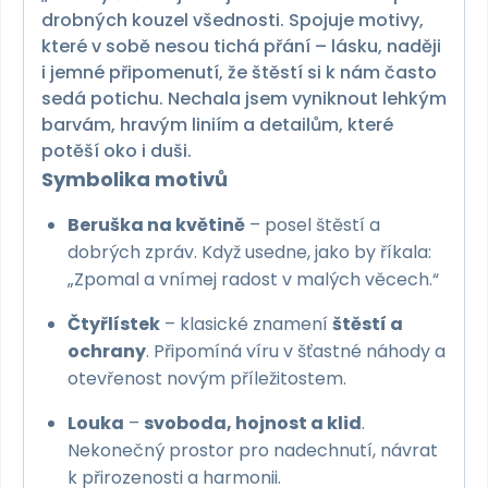
drobných kouzel všednosti. Spojuje motivy,
které v sobě nesou tichá přání – lásku, naději
i jemné připomenutí, že štěstí si k nám často
sedá potichu. Nechala jsem vyniknout lehkým
barvám, hravým liniím a detailům, které
potěší oko i duši.
Symbolika motivů
Beruška na květině
– posel štěstí a
dobrých zpráv. Když usedne, jako by říkala:
„Zpomal a vnímej radost v malých věcech.“
Čtyřlístek
– klasické znamení
štěstí a
ochrany
. Připomíná víru v šťastné náhody a
otevřenost novým příležitostem.
Louka
–
svoboda, hojnost a klid
.
Nekonečný prostor pro nadechnutí, návrat
k přirozenosti a harmonii.