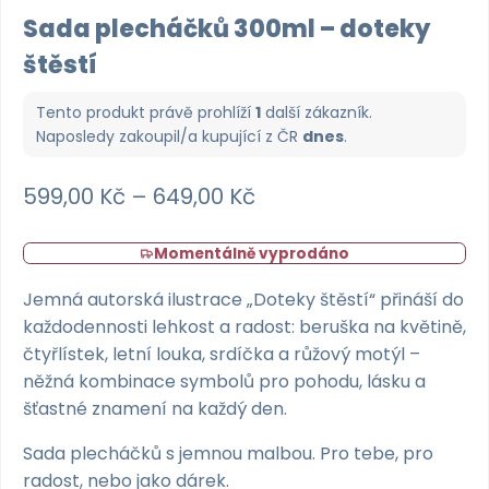
Sada plecháčků 300ml – doteky
štěstí
Tento produkt právě prohlíží
1
další zákazník.
Naposledy zakoupil/a kupující z
ČR
dnes
.
Rozpětí
599,00
Kč
–
649,00
Kč
cen:
Momentálně vyprodáno
599,00 Kč
až
Jemná autorská ilustrace „Doteky štěstí“ přináší do
každodennosti lehkost a radost: beruška na květině,
649,00 Kč
čtyřlístek, letní louka, srdíčka a růžový motýl –
něžná kombinace symbolů pro pohodu, lásku a
šťastné znamení na každý den.
Sada plecháčků s jemnou malbou. Pro tebe, pro
radost, nebo jako dárek.