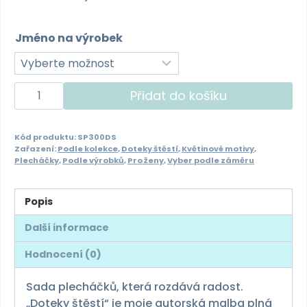
Jméno na výrobek
Sada
Přidat do košíku
plecháčků
300ml
Kód produktu:
SP300DS
-
Zařazení:
Podle kolekce
,
Doteky štěstí
,
Květinové motivy
,
doteky
Plecháčky
,
Podle výrobků
,
Pro ženy
,
Vyber podle záměru
štěstí
množství
Popis
Další informace
Hodnocení (0)
Sada plecháčků, která rozdává radost.
„Doteky štěstí“ je moje autorská malba plná