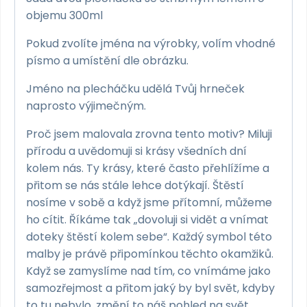
objemu 300ml
Pokud zvolíte jména na výrobky, volím vhodné
písmo a umístění dle obrázku.
Jméno na plecháčku udělá Tvůj hrneček
naprosto výjimečným.
Proč jsem malovala zrovna tento motiv? Miluji
přírodu a uvědomuji si krásy všedních dní
kolem nás. Ty krásy, které často přehlížíme a
přitom se nás stále lehce dotýkají. Štěstí
nosíme v sobě a když jsme přítomní, můžeme
ho cítit. Říkáme tak „dovoluji si vidět a vnímat
doteky štěstí kolem sebe“. Každý symbol této
malby je právě připomínkou těchto okamžiků.
Když se zamyslíme nad tím, co vnímáme jako
samozřejmost a přitom jaký by byl svět, kdyby
to tu nebylo, změní to náš pohled na svět.