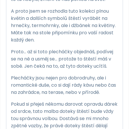
A proto jsem se rozhodla tuto kolekci plnou
květin a dalších symbolů štěstí vyrábět na
hrnečky, termohrnky, ale i džbánek na květiny.
Máte tak na stole připomínku pro vaší radost
každý den.
Proto… až si toto plecháčky objednáš, podívej
se na ně a usměj se… protože to štěstí máš v
sobě. Jen čeká na to, až tyto doteky ucítíš.
Plecháčky jsou nejen pro dobrodruhy, ale i
romantické duše, co si dají rády kávu nebo čas
na zahrádce, na terase, nebo v přírodě.
Pokud si přeješ někomu darovat opravdu dárek
od srdce, tato malba doteky štěstí bude vždy
tou správnou volbou. Dostává se mi mnoho
zpětné vazby, že právě doteky štěstí dělají