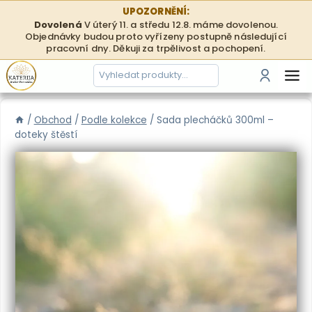
Přeskočit
UPOZORNĚNÍ:
na
Dovolená
V úterý 11. a středu 12.8. máme dovolenou.
Objednávky budou proto vyřízeny postupně následující
obsah
pracovní dny. Děkuji za trpělivost a pochopení.
Hledání
Přihlási
/
Obchod
/
Podle kolekce
/
Sada plecháčků 300ml –
doteky štěstí