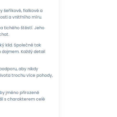
 šeříkové, fialkové a
sti a vnitřního míru.
 tichého štěstí. Jeho
chat.
ký klid. Společně tak
ím dojmem. Každý detail
 podporu, aby nikdy
života trochu více pohody,
aby jméno přirozeně
dil s charakterem celé