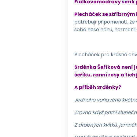
Fialkovomodravý šeřík př
Plecháček se stříbrným 
potřebují připomenutí, že 
sobě nese něhu, harmonii a
Plecháček pro krásné chví
Srděnka Šeříková není j
šeříku, ranní rosy a tic
A příběh Srděnky?
Jednoho voňavého květno
Zrovna když první slunečn
Z drobných kvítků, jemného