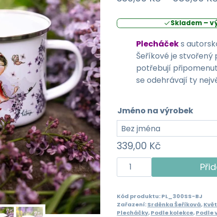
Skladem – v
Plecháček
s autorsk
Šeříkové je stvořený
potřebují připomenutí
se odehrávají ty nejv
Jméno na výrobek
339,00
Kč
Plecháček
Přid
300ml
-
Kód produktu:
PL_300SS-BJ
Srděnka
Zařazení:
Srděnka Šeříková
,
Květ
Šeříková
Plecháčky
,
Podle kolekce
,
Podle 