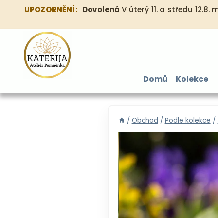
Přeskočit
UPOZORNĚNÍ:
Dovolená
V úterý 11. a středu 12.8
na
obsah
Domů
Kolekce
/
Obchod
/
Podle kolekce
/