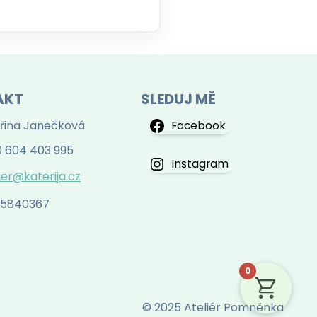
AKT
SLEDUJ MĚ
řina Janečková
Facebook
 604 403 995
Instagram
ier@katerija.cz
 75840367
0
© 2025 Ateliér Pomněnka