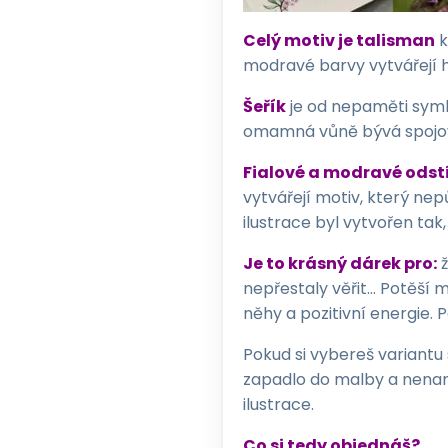
Celý motiv je talisman
k
modravé barvy vytvářejí ha
Šeřík
je od nepaměti symb
omamná vůně bývá spojová
Fialové a modravé odst
vytvářejí motiv, který nep
ilustrace byl vytvořen tak
Je to krásný dárek pro:
ž
nepřestaly věřit… Potěší 
něhy a pozitivní energie. P
Pokud si vybereš variantu
zapadlo do malby a nenaru
ilustrace.
Co si tedy objednáš?