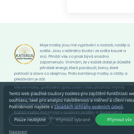
Moje malby jsou mé vyprávění o radosti, naději a
světle. Jsou z reálného života i ze světa kouzel a
snů. Přináší vše, co jinak bývá snadno
zapomenuto. Vnímám, že v každé době je důležité
přinášet energii, která povzbudí, barvy, které
pohladí a slova co obejmou. Proto kombinuji malby a citáty a
předávám je dál.
Vše od malby, grafického zpracování i tisku prochází mýma
rukama. Přeji si nejen, aby mé obrazy žily dál, ať už ve vašich
Tento web používá soubory cookies pro zajištění funkčnosti w
domovech a nebo vás doprovázely na cestách … , ale aby byly
souhlasu, také pro analýzu návštěvnosti a měření a cílení rekl
i připomínkou toho, co je pro vás důležité.
Podrobnosti najdete v
Zásadách ochrany osobních údajů
.
Každá malba má původ v osobním prožitku a zkušenosti a
proto vám přináší vzkaz a poslání.
Pouze nezbytné
Přijmout vybrané
Přijmout vše
Nastavení