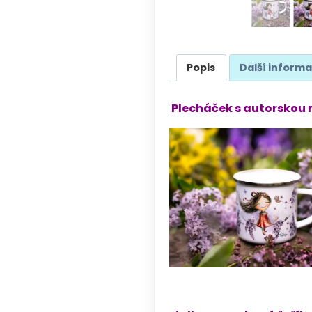
Popis
Další inform
Plecháček s autorskou m