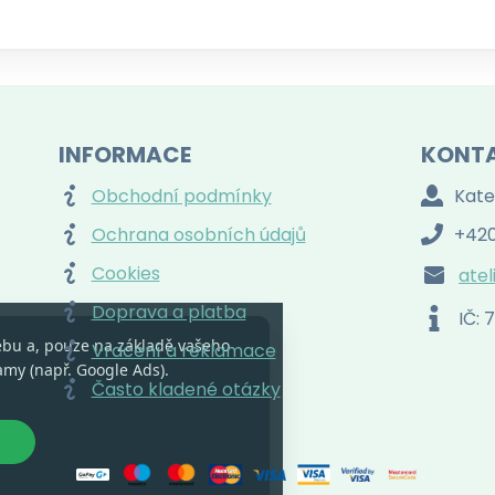
INFORMACE
KONT
Obchodní podmínky
Kate
Ochrana osobních údajů
+420
Cookies
atel
Doprava a platba
IČ:
ebu a, pouze na základě vašeho
Vracení a reklamace
amy (např. Google Ads).
Často kladené otázky