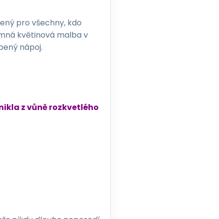
řený pro všechny, kdo
Jemná květinová malba v
íbený nápoj.
nikla z vůně rozkvetlého