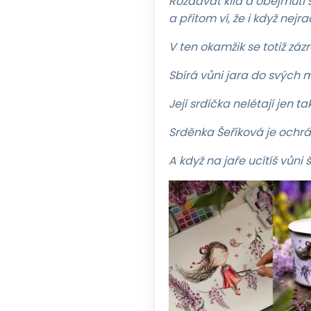
Rozdávat klid a obejmutí 
a přitom ví, že i když nejr
V ten okamžik se totiž zázr
Sbírá vůni jara do svých 
Její srdíčka nelétají jen 
Srděnka Šeříková je ochrá
A když na jaře ucítíš vůni