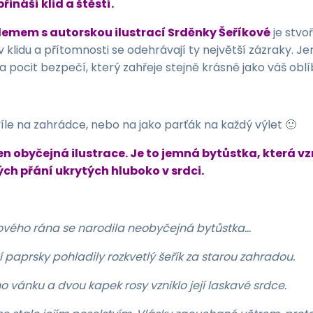
ináší klid a štěstí.
lemem s autorskou ilustrací Srděnky Šeříkové
je stvo
v klidu a přítomnosti se odehrávají ty největší zázraky. 
 pocit bezpečí, který zahřeje stejně krásně jako váš obl
le na zahrádce, nebo na jako parťák na každý výlet 🙂
en obyčejná ilustrace. Je to jemná bytůstka, která vz
hých přání ukrytých hluboko v srdci.
vého rána se narodila neobyčejná bytůstka…
í paprsky pohladily
rozkvetlý šeřík za starou zahradou.
 vánku a dvou kapek rosy vzniklo její laskavé srdce.