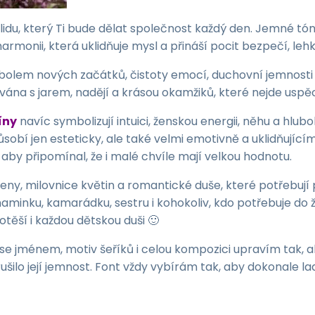
lidu, který Ti bude dělat společnost každý den. Jemné tóny
rmonii, která uklidňuje mysl a přináší pocit bezpečí, lehko
olem nových začátků, čistoty emocí, duchovní jemnosti a
na s jarem, nadějí a krásou okamžiků, které nejde uspě
íny
navíc symbolizují intuici, ženskou energii, něhu a hlubo
ůsobí jen esteticky, ale také velmi emotivně a uklidňujíc
, aby připomínal, že i malé chvíle mají velkou hodnotu.
eny, milovnice květin a romantické duše, které potřebují
maminku, kamarádku, sestru i kohokoliv, kdo potřebuje do 
otěší i každou dětskou duši 🙂
 se jménem, motiv šeříků i celou kompozici upravím tak, 
šilo její jemnost. Font vždy vybírám tak, aby dokonale la