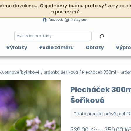
. máme dovolenou. Objednávky budou proto vyřízeny postu
a pochopení.
Facebook
Instagram
Hledání
Výrobky
Podle záměru
Obrazy
Výpro
Květinové/bylinkové
/
Srděnka Šeříková
/
Plecháček 300ml – Srdě
Plecháček 300m
Šeříková
Tento produkt právě prohlíž
339,00
Kč
–
359,00
K