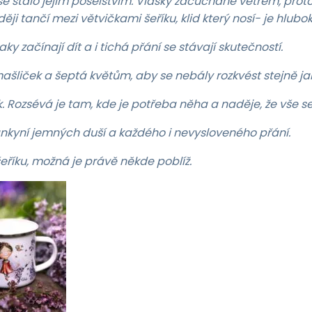
se stalo jejím poselstvím. Vlásky zacuchané větrem,
prot
aději tančí mezi větvičkami šeříku,
klid který nosí- je hlubok
aky začínají dít a i tichá přání se stávají skutečností.
mašliček a šeptá květům, aby se nebály rozkvést stejně j
tak. Rozsévá je tam, kde je potřeba něha a naděje, že vše 
nkyní jemných duší a každého i nevysloveného přání.
 šeříku, možná je právě někde poblíž.