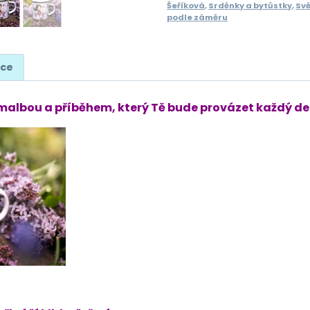
Šeříková
,
Srděnky a bytůstky
,
Svě
množství
podle záměru
ace
albou a příběhem, který Tě bude provázet každý den