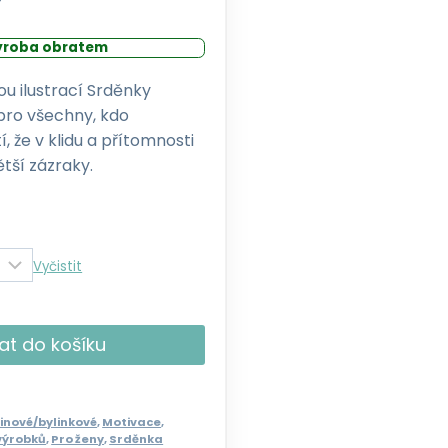
cen:
ýroba obratem
339,00 Kč
až
ou ilustrací Srděnky
 pro všechny, kdo
359,00 Kč
, že v klidu a přítomnosti
ětší zázraky.
Vyčistit
at do košíku
inové/bylinkové
,
Motivace
,
výrobků
,
Pro ženy
,
Srděnka