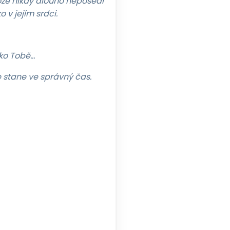
ože nikdy dlouho neposedí
o v jejím srdci.
ako Tobě…
se stane ve správný čas.