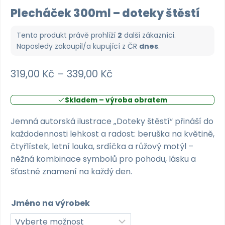
Plecháček 300ml – doteky štěstí
Tento produkt právě prohlíží
2
další zákazníci.
Naposledy zakoupil/a kupující z
ČR
dnes
.
Rozpětí
319,00
Kč
–
339,00
Kč
cen:
Skladem – výroba obratem
319,00 Kč
až
Jemná autorská ilustrace „Doteky štěstí“ přináší do
každodennosti lehkost a radost: beruška na květině,
339,00 Kč
čtyřlístek, letní louka, srdíčka a růžový motýl –
něžná kombinace symbolů pro pohodu, lásku a
šťastné znamení na každý den.
Jméno na výrobek