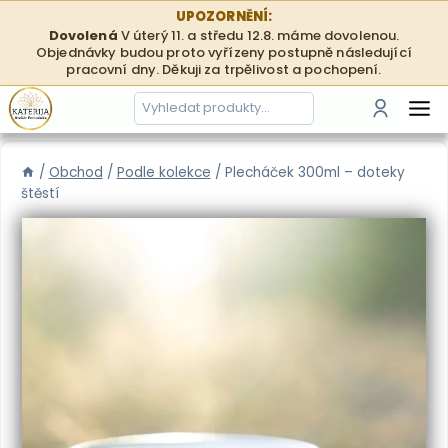
Přeskočit
UPOZORNĚNÍ:
na
Dovolená
V úterý 11. a středu 12.8. máme dovolenou.
Objednávky budou proto vyřízeny postupně následující
obsah
pracovní dny. Děkuji za trpělivost a pochopení.
Hledání
Přihlási
/
Obchod
/
Podle kolekce
/
Plecháček 300ml – doteky
štěstí