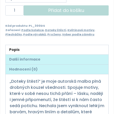
Plecháček
Přidat do košíku
300ml
-
Kód produktu:
PL_300DS
doteky
Zařazení:
Podle kolekce
,
Doteky štěstí
,
Květinové motivy
,
štěstí
Plecháčky
,
Podle výrobků
,
Pro ženy
,
Vyber podle záměru
množství
Popis
Další informace
Hodnocení (0)
„Doteky štěstí“ je moje autorská malba plná
drobných kouzel všednosti. Spojuje motivy,
které v sobě nesou tichá přání – lásku, naději
i jemné připomenutí, že štěstí si k nám často
sedá potichu. Nechala jsem vyniknout lehkým
barvám, hravým liniím a detailům, které