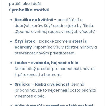
potěší oko i duši.
Symbolika motivů
Beruška na květině
– posel štěstí a
dobrých zpráv. Když usedne, jako by říkala:
„Zpomal a vnímej radost v malých věcech.“
Čtyřlístek
– klasické znamení
štěstí a
ochrany
. Připomíná víru v šťastné náhody a
otevřenost novým příležitostem.
Louka
–
svoboda, hojnost a klid
.
Nekonečný prostor pro nadechnutí, návrat
k přirozenosti a harmonii.
Srdíčka
–
láska a vděčnost
. Jemná
připomínka, že to nejcennější často přichází
v něžnosti a péči.
Růžový motýl
–
proměna a lehkost bytí
.