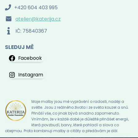
+420 604 403 995
atelier@katerija.cz
IČ: 75840367
SLEDUJ MĚ
Facebook
Instagram
Moje malby jsou mé vyprávění o radosti, naději a
světle. Jsou z reálného života i ze světa kouzel a snů.
Přináší vše, co jinak bývá snadno zapomenuto.
Vnímám, že v každé době je důležité přinášet energii,
která povzbudí, barvy, které pohladí a slova co
obejmou. Proto kombinuji malby a citáty a předávám je dál.