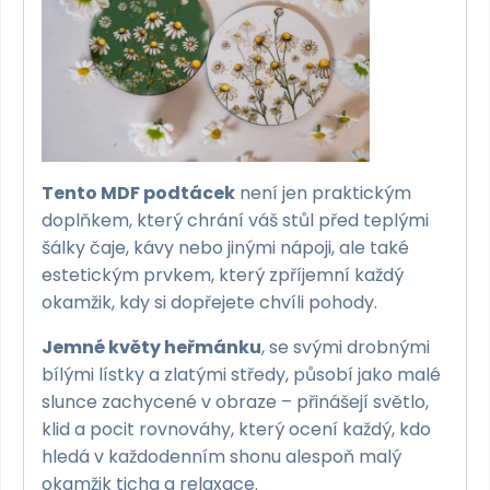
Tento MDF podtácek
není jen praktickým
doplňkem, který chrání váš stůl před teplými
šálky čaje, kávy nebo jinými nápoji, ale také
estetickým prvkem, který zpříjemní každý
okamžik, kdy si dopřejete chvíli pohody.
Jemné květy heřmánku
, se svými drobnými
bílými lístky a zlatými středy, působí jako malé
slunce zachycené v obraze – přinášejí světlo,
klid a pocit rovnováhy, který ocení každý, kdo
hledá v každodenním shonu alespoň malý
okamžik ticha a relaxace.