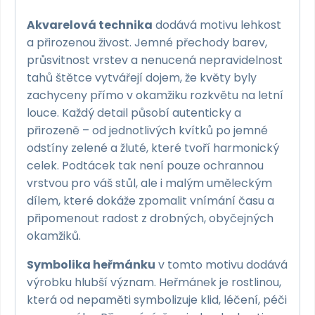
Akvarelová technika
dodává motivu lehkost
a přirozenou živost. Jemné přechody barev,
průsvitnost vrstev a nenucená nepravidelnost
tahů štětce vytvářejí dojem, že květy byly
zachyceny přímo v okamžiku rozkvětu na letní
louce. Každý detail působí autenticky a
přirozeně – od jednotlivých kvítků po jemné
odstíny zelené a žluté, které tvoří harmonický
celek. Podtácek tak není pouze ochrannou
vrstvou pro váš stůl, ale i malým uměleckým
dílem, které dokáže zpomalit vnímání času a
připomenout radost z drobných, obyčejných
okamžiků.
Symbolika heřmánku
v tomto motivu dodává
výrobku hlubší význam. Heřmánek je rostlinou,
která od nepaměti symbolizuje klid, léčení, péči