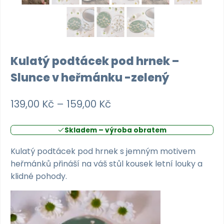
Kulatý podtácek pod hrnek –
Slunce v heřmánku -zelený
Rozpětí
139,00
Kč
–
159,00
Kč
cen:
Skladem – výroba obratem
139,00 Kč
až
Kulatý podtácek pod hrnek s jemným motivem
heřmánků přináší na váš stůl kousek letní louky a
159,00 Kč
klidné pohody.