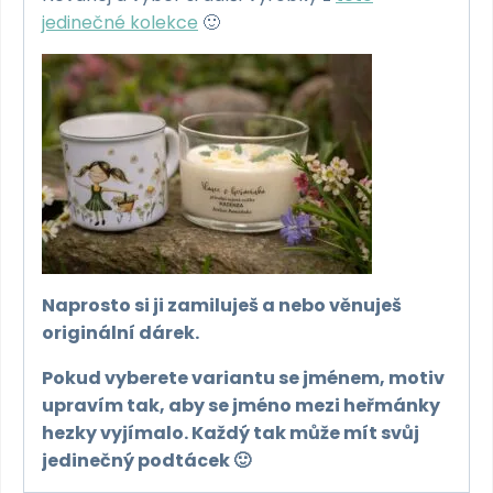
jedinečné kolekce
🙂
Naprosto si ji zamiluješ a nebo věnuješ
originální dárek.
Pokud vyberete variantu se jménem, motiv
upravím tak, aby se jméno mezi heřmánky
hezky vyjímalo. Každý tak může mít svůj
jedinečný podtácek 🙂