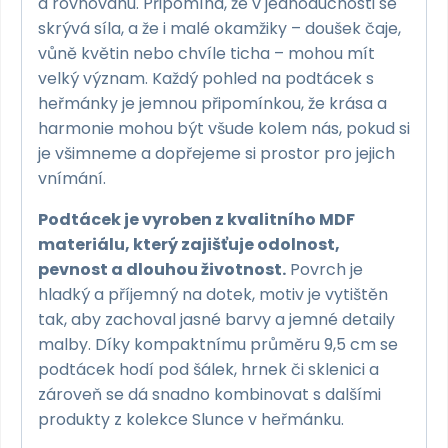
a rovnováhu. Připomíná, že v jednoduchosti se
skrývá síla, a že i malé okamžiky – doušek čaje,
vůně květin nebo chvíle ticha – mohou mít
velký význam. Každý pohled na podtácek s
heřmánky je jemnou připomínkou, že krása a
harmonie mohou být všude kolem nás, pokud si
je všimneme a dopřejeme si prostor pro jejich
vnímání.
Podtácek je vyroben z kvalitního MDF
materiálu, který zajišťuje odolnost,
pevnost a dlouhou životnost.
Povrch je
hladký a příjemný na dotek, motiv je vytištěn
tak, aby zachoval jasné barvy a jemné detaily
malby. Díky kompaktnímu průměru 9,5 cm se
podtácek hodí pod šálek, hrnek či sklenici a
zároveň se dá snadno kombinovat s dalšími
produkty z kolekce Slunce v heřmánku.