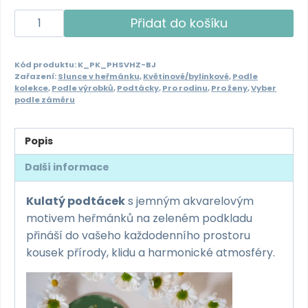
Kulatý
Přidat do košíku
podtácek
pod
Kód produktu:
K_PK_PHSVHZ-BJ
hrnek
Zařazení:
Slunce v heřmánku
,
Květinové/bylinkové
,
Podle
-
kolekce
,
Podle výrobků
,
Podtácky
,
Pro rodinu
,
Pro ženy
,
Vyber
podle záměru
Slunce
v
heřmánku
Popis
-
Další informace
zelený
množství
Kulatý podtácek
s jemným akvarelovým
motivem heřmánků na zeleném podkladu
přináší do vašeho každodenního prostoru
kousek přírody, klidu a harmonické atmosféry.