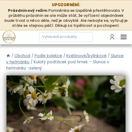
Přeskočit
UPOZORNĚNÍ:
na
Prázdninový režim
Pomněnka se úspěšně přestěhovala. V
průběhu prázdnin se ale může stát, že vyřízení objednávek
obsah
bude trvat o něco déle, než je obvyklé. Ale nebojte se, vyřizuji je
stále se stejnou péčí. Děkuji za trpělivost a pochopení.
Hledání
Přihlási
/
Obchod
/
Podle kolekce
/
Květinové/bylinkové
/
Slunce
v heřmánku
/
Kulatý podtácek pod hrnek – Slunce v
heřmánku -zelený