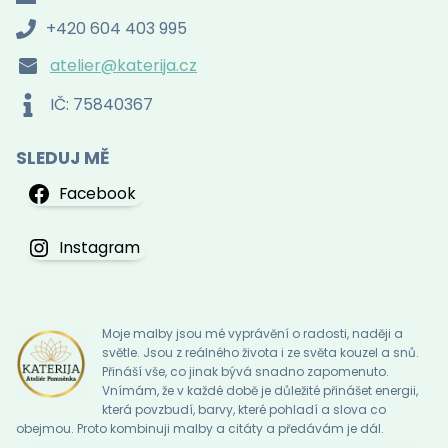
+420 604 403 995
atelier@katerija.cz
IČ: 75840367
SLEDUJ MĚ
Facebook
Instagram
Moje malby jsou mé vyprávění o radosti, naději a
světle. Jsou z reálného života i ze světa kouzel a snů.
Přináší vše, co jinak bývá snadno zapomenuto.
Vnímám, že v každé době je důležité přinášet energii,
která povzbudí, barvy, které pohladí a slova co
obejmou. Proto kombinuji malby a citáty a předávám je dál.