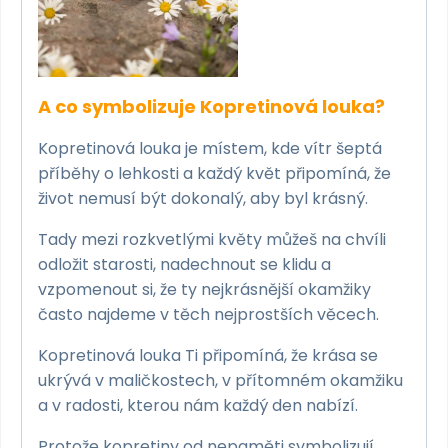
A co symbolizuje Kopretinová louka?
Kopretinová louka je místem, kde vítr šeptá
příběhy o lehkosti a každý květ připomíná, že
život nemusí být dokonalý, aby byl krásný.
Tady mezi rozkvetlými květy můžeš na chvíli
odložit starosti, nadechnout se klidu a
vzpomenout si, že ty nejkrásnější okamžiky
často najdeme v těch nejprostších věcech.
Kopretinová louka Ti připomíná, že krása se
ukrývá v maličkostech, v přítomném okamžiku
a v radosti, kterou nám každý den nabízí.
Protože kopretiny od nepaměti symbolizují