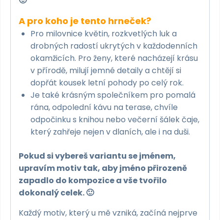
🙂
A pro koho je tento hrneček?
Pro milovnice květin, rozkvetlých luk a
drobných radostí ukrytých v každodenních
okamžicích. Pro ženy, které nacházejí krásu
v přírodě, milují jemné detaily a chtějí si
dopřát kousek letní pohody po celý rok.
Je také krásným společníkem pro pomalá
rána, odpolední kávu na terase, chvíle
odpočinku s knihou nebo večerní šálek čaje,
který zahřeje nejen v dlaních, ale i na duši.
Pokud si vybereš variantu se jménem,
upravím motiv tak, aby jméno přirozeně
zapadlo do kompozice a vše tvořilo
dokonalý celek. 🙂
Každý motiv, který u mě vzniká, začíná nejprve