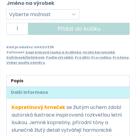
Jméno na výrobek
Kopretinový
Přidat do košíku
hrneček
se
Kód produktu:
KHSZU325
žlutým
Zařazení:
Kopretinová louka a Srděnka
,
Hrnky keramické
,
uchem
Květinové/bylinkové
,
Podle výrobků
,
Pro děti
,
Pro rodinu
,
Pro ženy
,
Vyber podle záměru
325ml
množství
Popis
Další informace
Kopretinový hrneček
se žlutým uchem zdobí
autorská ilustrace inspirovaná rozkvetlou letní
loukou. Jemné kopretiny, přírodní tóny a
slunečně žlutý detail vytvářejí harmonické