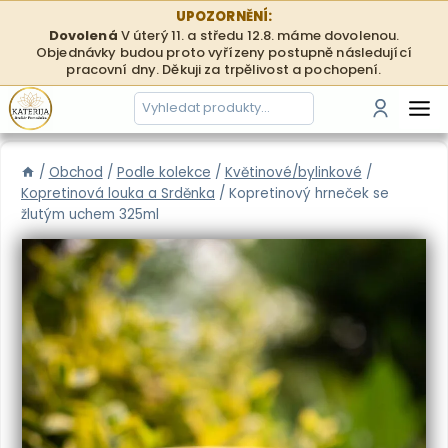
Přeskočit
UPOZORNĚNÍ:
na
Dovolená
V úterý 11. a středu 12.8. máme dovolenou.
Objednávky budou proto vyřízeny postupně následující
obsah
pracovní dny. Děkuji za trpělivost a pochopení.
Hledání
Přihlási
/
Obchod
/
Podle kolekce
/
Květinové/bylinkové
/
Kopretinová louka a Srděnka
/
Kopretinový hrneček se
žlutým uchem 325ml