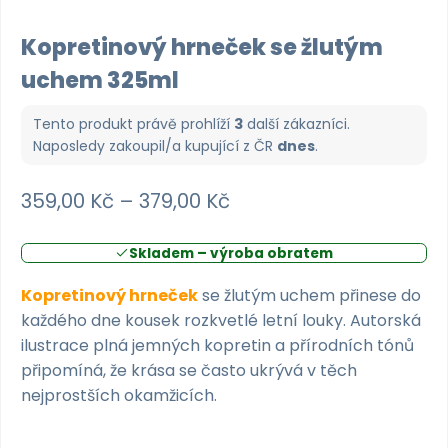
Kopretinový hrneček se žlutým
uchem 325ml
Tento produkt právě prohlíží
3
další zákazníci.
Naposledy zakoupil/a kupující z
ČR
dnes
.
Rozpětí
359,00
Kč
–
379,00
Kč
cen:
Skladem – výroba obratem
359,00 Kč
až
Kopretinový hrneček
se žlutým uchem přinese do
každého dne kousek rozkvetlé letní louky. Autorská
379,00 Kč
ilustrace plná jemných kopretin a přírodních tónů
připomíná, že krása se často ukrývá v těch
nejprostších okamžicích.