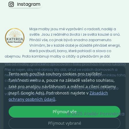
Instagram
Moje malby jsou mé vyprávění o radosti, naději a
světle. Jsou z reálného života i ze světa kouzel a snů.
Přináší vše, co jinak bývá snadno zapomenuto.
Vnímám, že v každé době je důležité přinášet energii,
která povzbudí, barvy, které pohladí a slova co
obejmou. Proto kombinuji malby a citáty a předávám je dál.
Vše od malby, grafického zpracování i tisku prochází mýma rukama.
Přeji si nejen, aby mé obrazy žily dál, ať už ve vašich domovech a
Tento web používá soubory cookies pro zajištění
nebo vás doprovázely na cestách … , ale aby byly i připomínkou toho,
funkčnosti webu a, pouze na základě vašeho souhlasu,
co je pro vás důležité.
také pro analýzu návštěvnosti a měření a cílení reklamy
Každá malba má původ v osobním prožitku a zkušenosti a proto
(např. Google Ads). Podrobnosti najdete v
Zásadách
vám přináší vzkaz a poslání.
ochrany osobních údajů
.
Přijmout vše
© 2025 Ateliér Pomněnka
Přijmout vybrané