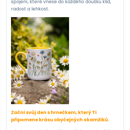
spojení, které vnese do každého doušku klid,
radost a lehkost.
Začni svůj den s hrnečkem, který Ti
připomene krásu obyčejných okamžiků.