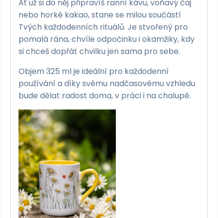
Ať už si do něj připravíš ranní kávu, voňavý čaj
nebo horké kakao, stane se milou součástí
Tvých každodenních rituálů. Je stvořený pro
pomalá rána, chvíle odpočinku i okamžiky, kdy
si chceš dopřát chvilku jen sama pro sebe.
Objem 325 ml je ideální pro každodenní
používání a díky svému nadčasovému vzhledu
bude dělat radost doma, v práci i na chalupě.