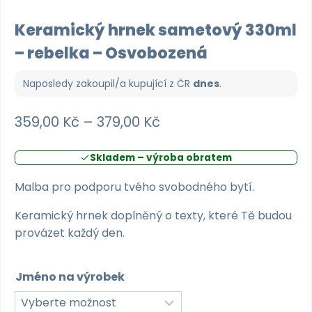
Keramický hrnek sametový 330ml
– rebelka – Osvobozená
Naposledy zakoupil/a kupující z
ČR
dnes
.
Rozpětí
359,00
Kč
–
379,00
Kč
cen:
Skladem – výroba obratem
359,00 Kč
až
Malba pro podporu tvého svobodného bytí.
379,00 Kč
Keramický hrnek doplněný o texty, které Tě budou
provázet každý den.
Jméno na výrobek