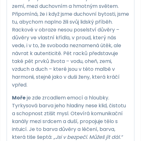
zemí, mezi duchovním a hmotným světem.
Připomíná, že i když jsme duchovní bytosti, jsme
tu, abychom naplno žili svůj lidský příběh.
Rackové v obraze nesou poselství důvěry –
důvěry ve vlastní křídla, v proud, který nás
vede, i v to, že svoboda neznamená útěk, ale
návrat k autenticitě. Pět racků představuje
také pět prvků života – vodu, oheň, zemi,
vzduch a duch – které jsou v této malbě v
harmonii, stejně jako v duši ženy, která kráčí
vpřed.
Moře
je zde zrcadlem emocí a hloubky.
Tyrkysová barva jeho hladiny nese klid, čistotu
a schopnost ztišit mysl. Otevírá komunikační
kanály mezi srdcem a duší, propojuje tělo s
intuicí. Je to barva důvěry a léčení, barva,
která tiše šeptá:
„Jsi v bezpečí. Můžeš jít dál.“