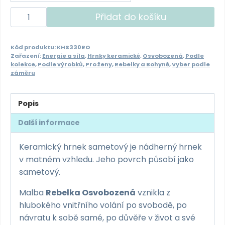
Keramický
Přidat do košíku
hrnek
sametový
Kód produktu:
KHS330RO
330ml
Zařazení:
Energie a síla
,
Hrnky keramické
,
Osvobozená
,
Podle
-
kolekce
,
Podle výrobků
,
Pro ženy
,
Rebelky a Bohyně
,
Vyber podle
záměru
rebelka
-
Osvobozená
Popis
množství
Další informace
Keramický hrnek sametový je nádherný hrnek
v matném vzhledu. Jeho povrch působí jako
sametový.
Malba
Rebelka Osvobozená
vznikla z
hlubokého vnitřního volání po svobodě, po
návratu k sobě samé, po důvěře v život a své