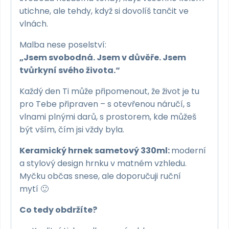
utichne, ale tehdy, když si dovolíš tančit ve
vlnách.
Malba nese poselství:
„Jsem svobodná. Jsem v důvěře. Jsem
tvůrkyní svého života.“
Každý den Ti může připomenout, že život je tu
pro Tebe připraven – s otevřenou náručí, s
vlnami plnými darů, s prostorem, kde můžeš
být vším, čím jsi vždy byla.
Keramický hrnek sametový 330ml:
moderní
a stylový design hrnku v matném vzhledu.
Myčku občas snese, ale doporučuji ruční
mytí 🙂
Co tedy obdržíte?