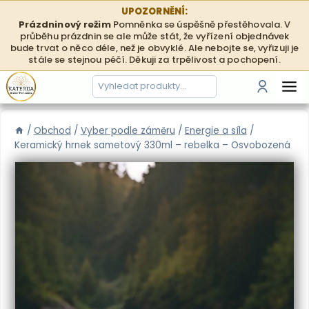
Přeskočit
UPOZORNĚNÍ:
na
Prázdninový režim
Pomněnka se úspěšně přestěhovala. V
průběhu prázdnin se ale může stát, že vyřízení objednávek
obsah
bude trvat o něco déle, než je obvyklé. Ale nebojte se, vyřizuji je
stále se stejnou péčí. Děkuji za trpělivost a pochopení.
Hledání
Přihlási
/
Obchod
/
Vyber podle záměru
/
Energie a síla
/
Keramický hrnek sametový 330ml – rebelka – Osvobozená