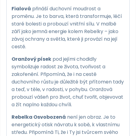
Fialová
přináší duchovní moudrost a
proměnu. Je to barva, která transformuje, léčí
staré bolesti a probouzí vnitřní sílu. V malbě
září jako jemná energie kolem Rebelky – jako
závoj ochrany a světla, které ji provází na její
cestě.
Oranžový písek
pod jejími chodidly
symbolizuje radost ze života, tvořivost a
zakořenění. Připomíná, že i na cestě
duchovního růstu je důležité být přítomen tady
a teď, v těle, v radosti, v pohybu. Oranžová
probouzí vášeň pro život, chuť tvořit, objevovat
a žít naplno každou chvíli.
Rebelka Osvobozená
není jen obraz. Je to
energetický otisk návratu k sobě, k vlastnímu
středu. Připomíná Ti, že i Ty jsi tvůrcem svého