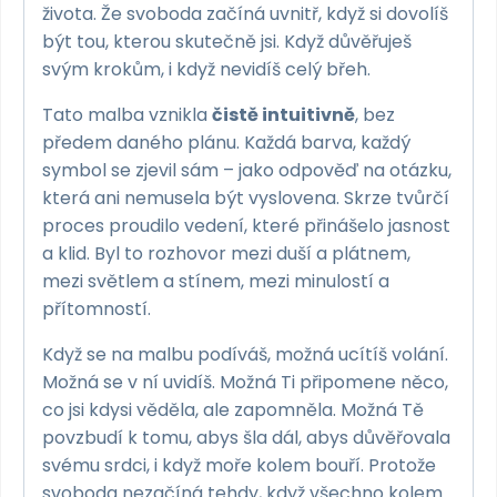
života. Že svoboda začíná uvnitř, když si dovolíš
být tou, kterou skutečně jsi. Když důvěřuješ
svým krokům, i když nevidíš celý břeh.
Tato malba vznikla
čistě intuitivně
, bez
předem daného plánu. Každá barva, každý
symbol se zjevil sám – jako odpověď na otázku,
která ani nemusela být vyslovena. Skrze tvůrčí
proces proudilo vedení, které přinášelo jasnost
a klid. Byl to rozhovor mezi duší a plátnem,
mezi světlem a stínem, mezi minulostí a
přítomností.
Když se na malbu podíváš, možná ucítíš volání.
Možná se v ní uvidíš. Možná Ti připomene něco,
co jsi kdysi věděla, ale zapomněla. Možná Tě
povzbudí k tomu, abys šla dál, abys důvěřovala
svému srdci, i když moře kolem bouří. Protože
svoboda nezačíná tehdy, když všechno kolem