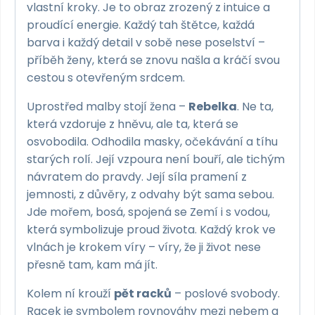
vlastní kroky. Je to obraz zrozený z intuice a
proudící energie. Každý tah štětce, každá
barva i každý detail v sobě nese poselství –
příběh ženy, která se znovu našla a kráčí svou
cestou s otevřeným srdcem.
Uprostřed malby stojí žena –
Rebelka
. Ne ta,
která vzdoruje z hněvu, ale ta, která se
osvobodila. Odhodila masky, očekávání a tíhu
starých rolí. Její vzpoura není bouří, ale tichým
návratem do pravdy. Její síla pramení z
jemnosti, z důvěry, z odvahy být sama sebou.
Jde mořem, bosá, spojená se Zemí i s vodou,
která symbolizuje proud života. Každý krok ve
vlnách je krokem víry – víry, že ji život nese
přesně tam, kam má jít.
Kolem ní krouží
pět racků
– poslové svobody.
Racek je symbolem rovnováhy mezi nebem a