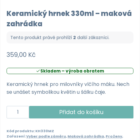
Keramický hrnek 330ml – maková
zahrádka
Tento produkt právě prohlíží
2
další zákazníci.
359,00
Kč
Skladem – výroba obratem
Keramický hrnek pro milovníky vlčího máku. Nech
se unášet symbolikou květin u šálku čaje.
Keramický
Přidat do košíku
hrnek
330ml
Kód produktu:
KH330MZ
-
Zařazení:
Vyber podle záměru
,
Maková zahrádka
,
Pro ženy
,