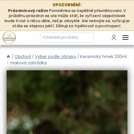
Přeskočit
UPOZORNĚNÍ:
na
Prázdninový režim
Pomněnka se úspěšně přestěhovala. V
průběhu prázdnin se ale může stát, že vyřízení objednávek
obsah
bude trvat o něco déle, než je obvyklé. Ale nebojte se, vyřizuji je
stále se stejnou péčí. Děkuji za trpělivost a pochopení.
Hledání
Přihlási
/
Obchod
/
Vyber podle záměru
/
Keramický hrnek 330ml
– maková zahrádka