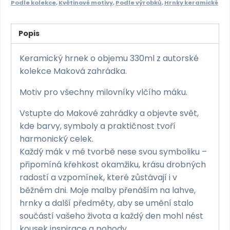
maková
Podle kolekce
,
Květinové motivy
,
Podle výrobků
,
Hrnky keramické
zahrádka
množství
Popis
Keramický hrnek o objemu 330ml z autorské
kolekce Maková zahrádka.
Motiv pro všechny milovníky vlčího máku.
Vstupte do Makové zahrádky a objevte svět,
kde barvy, symboly a praktičnost tvoří
harmonický celek.
Každý mák v mé tvorbě nese svou symboliku –
připomíná křehkost okamžiku, krásu drobných
radostí a vzpomínek, které zůstávají i v
běžném dni. Moje malby přenáším na lahve,
hrnky a další předměty, aby se umění stalo
součástí vašeho života a každý den mohl nést
kousek inspirace a pohody.