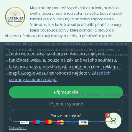
Moje malby jsou mé vyprávění o radosti, naději a
světle. Jsou z reálného života i ze světa kouzel a snů.
Přináší vše, co jinak bývá snadno zapomenuto.
Vnímám, že v každé době je důležité přinášet energii,
která povzbudí, barvy, které pohladí a slova co
obejmou. Proto kombinuji malby a citáty a předávám je dál.
Vše od malby, grafického zpracování i tisku prochází mýma rukama.
Přeji si nejen, aby mé obrazy žily dál, ať už ve vašich domovech a
Tento web používá soubory cookies pro zajištění
nebo vás doprovázely na cestách … , ale aby byly i připomínkou toho,
funkčnosti webu a, pouze na základě vašeho souhlasu,
co je pro vás důležité.
také pro analýzu návštěvnosti a měření a cílení reklamy
Každá malba má původ v osobním prožitku a zkušenosti a proto
(např. Google Ads). Podrobnosti najdete v
Zásadách
vám přináší vzkaz a poslání.
ochrany osobních údajů
.
Přijmout vše
© 2025 Ateliér Pomněnka
Přijmout vybrané
0
Pouze nezbytné
Nastavení