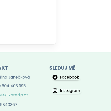
AKT
SLEDUJ MĚ
řina Janečková
Facebook
 604 403 995
Instagram
ier@katerija.cz
 75840367