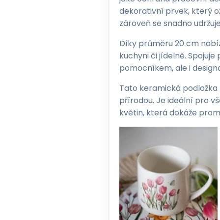
dekorativní prvek, který 
zároveň se snadno udržuje
Díky průměru 20 cm nabízí
kuchyni či jídelně. Spojuj
pomocníkem, ale i desig
Tato keramická podložka p
přírodou. Je ideální pro 
květin, která dokáže proměn