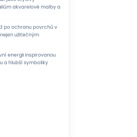
tailům akvarelové malby a
až po ochranu povrchů v
á nejen užitečným
ní energii inspirovanou
u a hlubší symboliky