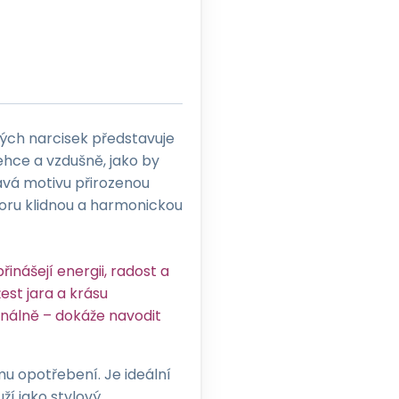
ých narcisek představuje
ehce a vzdušně, jako by
ává motivu přirozenou
toru klidnou a harmonickou
řinášejí energii, radost a
est jara a krásu
nálně – dokáže navodit
mu opotřebení. Je ideální
ží jako stylový