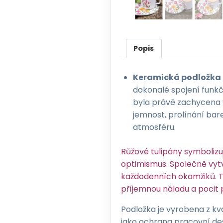
Popis
Keramická podložka
dokonalé spojení funkč
byla právě zachycena 
jemnost, prolínání bar
atmosféru.
Růžové tulipány symbolizuj
optimismus. Společně vytv
každodenních okamžiků. T
příjemnou náladu a pocit
Podložka je vyrobena z kva
jako ochrana pracovní desk