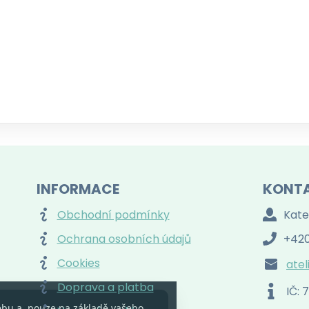
INFORMACE
KONT
Obchodní podmínky
Kate
Ochrana osobních údajů
+420
Cookies
atel
Doprava a platba
IČ:
ebu a, pouze na základě vašeho