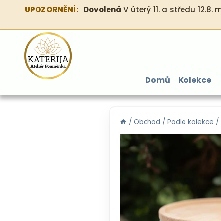
Přeskočit
UPOZORNĚNÍ:
Dovolená
V úterý 11. a středu 12.8
na
obsah
Domů
Kolekce
/
Obchod
/
Podle kolekce
/