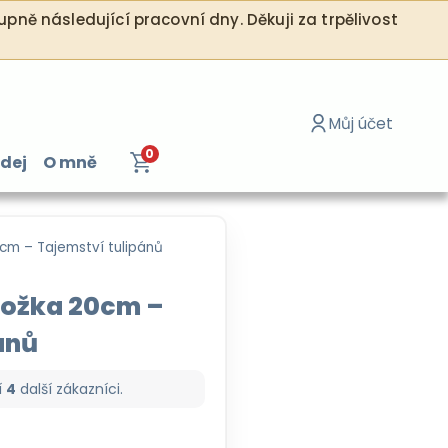
pně následující pracovní dny. Děkuji za trpělivost
Můj účet
0
dej
O mně
Přihlásit se / Re
cm – Tajemství tulipánů
ložka 20cm –
ánů
í
4
další zákazníci.