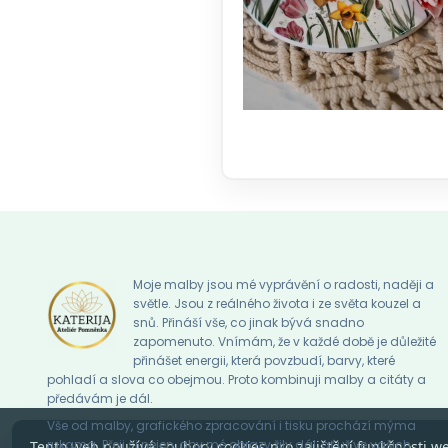
Moje malby jsou mé vyprávění o radosti, naději a
světle. Jsou z reálného života i ze světa kouzel a
snů. Přináší vše, co jinak bývá snadno
zapomenuto. Vnímám, že v každé době je důležité
přinášet energii, která povzbudí, barvy, které
pohladí a slova co obejmou. Proto kombinuji malby a citáty a
předávám je dál.
Vše od malby, grafického zpracování i tisku prochází mýma
rukama. Přeji si nejen, aby mé obrazy žily dál, ať už ve vašich
Tento web používá soubory cookies pro zajištění funkčnosti w