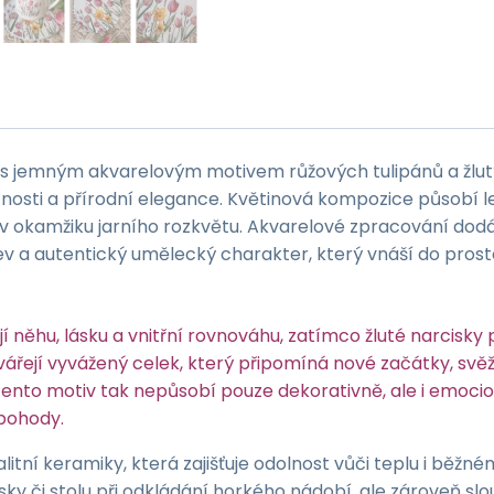
množství
s jemným akvarelovým motivem růžových tulipánů a žlut
nosti a přírodní elegance. Květinová kompozice působí l
v okamžiku jarního rozkvětu. Akvarelové zpracování dod
ev a autentický umělecký charakter, který vnáší do pros
í něhu, lásku a vnitřní rovnováhu, zatímco žluté narcisky p
ářejí vyvážený celek, který připomíná nové začátky, svěž
ento motiv tak nepůsobí pouze dekorativně, ale i emocio
 pohody.
litní keramiky, která zajišťuje odolnost vůči teplu i běžné
y či stolu při odkládání horkého nádobí, ale zároveň slou