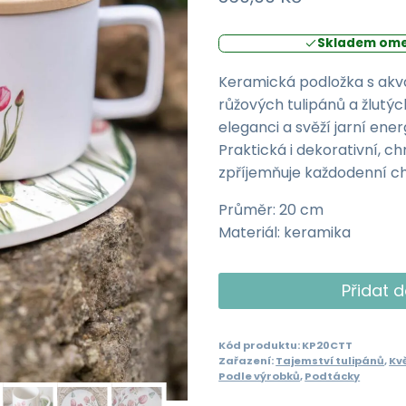
Skladem ome
Keramická podložka s ak
růžových tulipánů a žlutýc
eleganci a svěží jarní ener
Praktická i dekorativní, c
zpříjemňuje každodenní ch
Průměr: 20 cm
Materiál: keramika
Keramická
Přidat d
podložka
20cm
Kód produktu:
KP20CTT
-
Zařazení:
Tajemství tulipánů
,
Kv
Tajemství
Podle výrobků
,
Podtácky
tulipánů