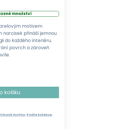
zené množství
varelovým motivem
h narcisek přináší jemnou
gii do každého interiéru.
hrání povrch a zároveň
víle.
o košíku
ětinové motivy
,
Podle kolekce
,