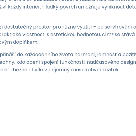
oživí každý interiér. Hladký povrch umožňuje vyniknout de
.
 dostatečný prostor pro různé využití – od servírování 
e praktické vlastnosti s estetickou hodnotou, čímž se stáv
novým doplňkem.
řináší do každodenního života harmonii, jemnost a pozitiv
všechny, kdo ocení spojení funkčnosti, nadčasového design
it i běžné chvíle v příjemný a inspirativní zážitek.