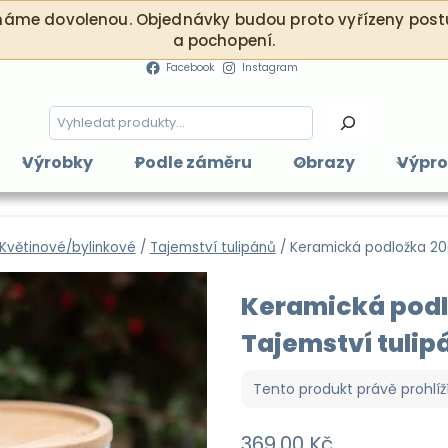
. máme dovolenou. Objednávky budou proto vyřízeny postu
a pochopení.
Facebook
Instagram
Hledání
Výrobky
Podle záměru
Obrazy
Výpro
Květinové/bylinkové
/
Tajemství tulipánů
/
Keramická podložka 20
Keramická pod
Tajemství tulip
Tento produkt právě prohlíž
369,00
Kč