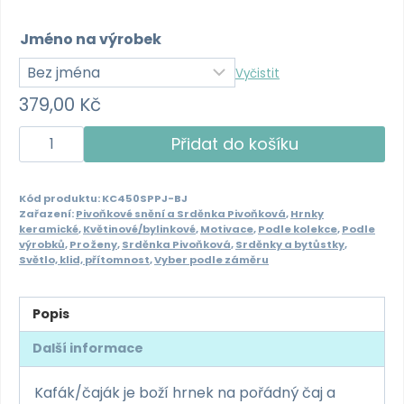
Jméno na výrobek
Vyčistit
379,00
Kč
Kafák/
Přidat do košíku
čaják
450ml
Kód produktu:
KC450SPPJ-BJ
-
Zařazení:
Pivoňkové snění a Srděnka Pivoňková
,
Hrnky
Srděnka
keramické
,
Květinové/bylinkové
,
Motivace
,
Podle kolekce
,
Podle
výrobků
,
Pro ženy
,
Srděnka Pivoňková
,
Srděnky a bytůstky
,
Pivoňková
Světlo, klid, přítomnost
,
Vyber podle záměru
-
prostě
Popis
jedinečná
množství
Další informace
Kafák/čaják je boží hrnek na pořádný čaj a