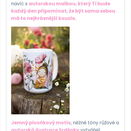
navíc s
autorskou malbou, který Ti bude
každý den připomínat, že být sama sebou
má to nejkrásnější kouzlo.
Jemný pivoňkový motiv
, něžné tóny růžové a
autorská ilustrace Srděnky
vytvářejí