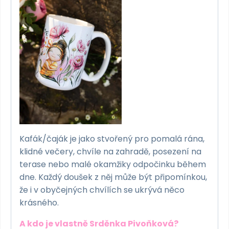
Kafák/čaják je jako stvořený pro pomalá rána,
klidné večery, chvíle na zahradě, posezení na
terase nebo malé okamžiky odpočinku během
dne. Každý doušek z něj může být připomínkou,
že i v obyčejných chvílích se ukrývá něco
krásného.
A kdo je vlastně Srděnka Pivoňková?