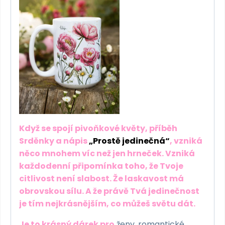
Když se spojí pivoňkové květy, příběh
Srděnky a nápis
„Prostě jedinečná“
, vzniká
něco mnohem víc než jen hrneček. Vzniká
každodenní připomínka toho, že Tvoje
citlivost není slabost. Že laskavost má
obrovskou sílu. A že právě Tvá jedinečnost
je tím nejkrásnějším, co můžeš světu dát.
Je to krásný dárek pro
ženy, romantické