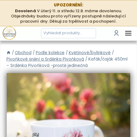
Přeskočit
UPOZORNĚNÍ:
na
Dovolená
V úterý 11. a středu 12.8. máme dovolenou.
Objednávky budou proto vyřízeny postupně následující
obsah
pracovní dny. Děkuji za trpělivost a pochopení.
Hledání
Přihlási
/
Obchod
/
Podle kolekce
/
Květinové/bylinkové
/
Pivoňkové snění a Srděnka Pivoňková
/
Kafák/čaják 450ml
– Srděnka Pivoňková -prostě jedinečná