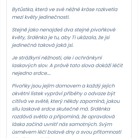
Bytůstka, která ve své něžné kráse rozkvetla
mezi květy jedinečnosti.
Stejně jako nenajdeš dva stejné pivoňkové
květy,
Srděnka je tu, aby Ti ukázala, že jsi
jedinečná taková jaká jsi.
Je strážkyní něžnosti, ale i ochránkyní
laskavých slov.
A právě tato slova dokáží léčit
nejedno srdce….
Pivoňky jsou jejím domovem a každý jejich
okvětní lístek vypráví příběhy o odvaze být
citlivá ve světě,
který někdy zapomíná, jakou
sílu laskavé srdce skutečně má. Srděnka
rozdává světlo a připomíná,
že opravdová
láska začíná uvnitř nás samotných. Svým
úsměvem léčí bolavé dny a svou přítomností