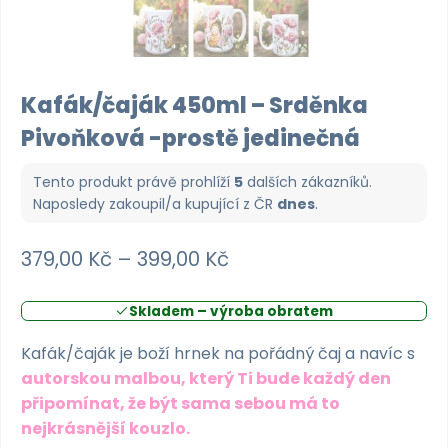
Kafák/čaják 450ml – Srděnka
Pivoňková -prostě jedinečná
Tento produkt právě prohlíží
5
dalších zákazníků.
Naposledy zakoupil/a kupující z
ČR
dnes
.
Rozpětí
379,00
Kč
–
399,00
Kč
cen:
Skladem – výroba obratem
379,00 Kč
až
Kafák/čaják je boží hrnek na pořádný čaj a navíc s
autorskou malbou, který Ti bude každý den
399,00 Kč
připomínat, že být sama sebou má to
nejkrásnější kouzlo.