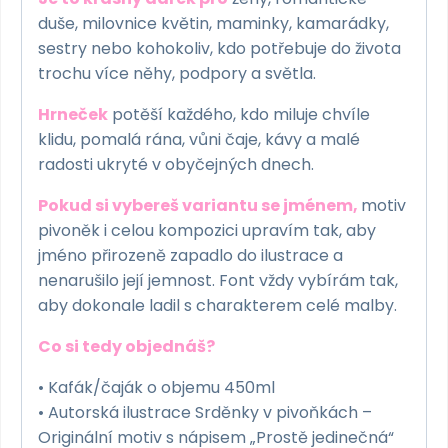
duše, milovnice květin, maminky, kamarádky,
sestry nebo kohokoliv, kdo potřebuje do života
trochu více něhy, podpory a světla.
Hrneček
potěší každého, kdo miluje chvíle
klidu, pomalá rána, vůni čaje, kávy a malé
radosti ukryté v obyčejných dnech.
Pokud si vybereš variantu se jménem,
motiv
pivoněk i celou kompozici upravím tak, aby
jméno přirozeně zapadlo do ilustrace a
nenarušilo její jemnost. Font vždy vybírám tak,
aby dokonale ladil s charakterem celé malby.
Co si tedy objednáš?
• Kafák/čaják o objemu 450ml
• Autorská ilustrace Srděnky v pivoňkách –
Originální motiv s nápisem „Prostě jedinečná“