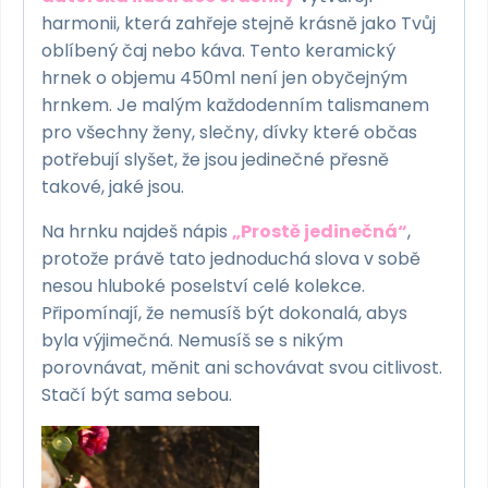
harmonii, která zahřeje stejně krásně jako Tvůj
oblíbený čaj nebo káva. Tento keramický
hrnek o objemu 450ml není jen obyčejným
hrnkem. Je malým každodenním talismanem
pro všechny ženy, slečny, dívky které občas
potřebují slyšet, že jsou jedinečné přesně
takové, jaké jsou.
Na hrnku najdeš nápis
„Prostě jedinečná“
,
protože právě tato jednoduchá slova v sobě
nesou hluboké poselství celé kolekce.
Připomínají, že nemusíš být dokonalá, abys
byla výjimečná. Nemusíš se s nikým
porovnávat, měnit ani schovávat svou citlivost.
Stačí být sama sebou.