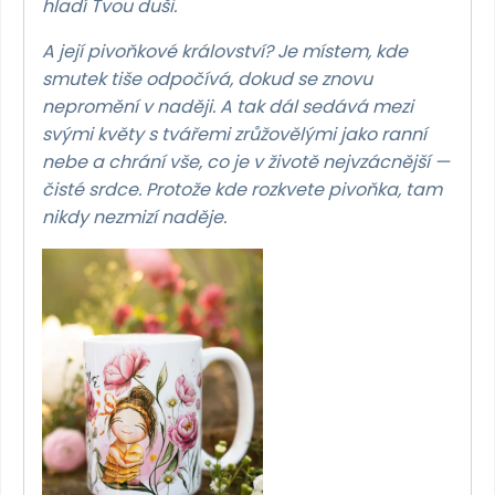
hladí Tvou duši.
A její pivoňkové království? Je místem, kde
smutek tiše odpočívá, dokud se znovu
nepromění v naději. A tak dál sedává mezi
svými květy s tvářemi zrůžovělými jako ranní
nebe
a chrání vše, co je v životě nejvzácnější —
čisté srdce.
Protože kde rozkvete pivoňka, tam
nikdy nezmizí naděje.