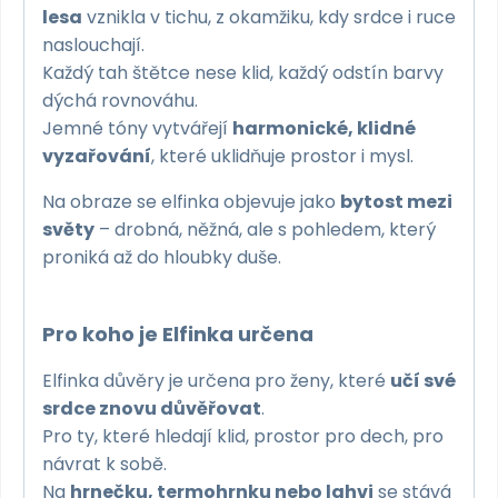
lesa
vznikla v tichu, z okamžiku, kdy srdce i ruce
naslouchají.
Každý tah štětce nese klid, každý odstín barvy
dýchá rovnováhu.
Jemné tóny vytvářejí
harmonické, klidné
vyzařování
, které uklidňuje prostor i mysl.
Na obraze se elfinka objevuje jako
bytost mezi
světy
– drobná, něžná, ale s pohledem, který
proniká až do hloubky duše.
Pro koho je Elfinka určena
Elfinka důvěry je určena pro ženy, které
učí své
srdce znovu důvěřovat
.
Pro ty, které hledají klid, prostor pro dech, pro
návrat k sobě.
Na
hrnečku, termohrnku nebo lahvi
se stává