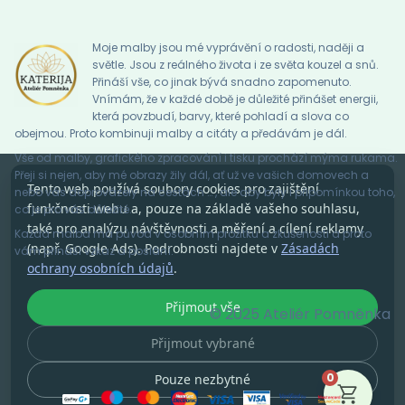
Moje malby jsou mé vyprávění o radosti, naději a
světle. Jsou z reálného života i ze světa kouzel a snů.
Přináší vše, co jinak bývá snadno zapomenuto.
Vnímám, že v každé době je důležité přinášet energii,
která povzbudí, barvy, které pohladí a slova co
obejmou. Proto kombinuji malby a citáty a předávám je dál.
Vše od malby, grafického zpracování i tisku prochází mýma rukama.
Přeji si nejen, aby mé obrazy žily dál, ať už ve vašich domovech a
Tento web používá soubory cookies pro zajištění
nebo vás doprovázely na cestách … , ale aby byly i připomínkou toho,
funkčnosti webu a, pouze na základě vašeho souhlasu,
co je pro vás důležité.
také pro analýzu návštěvnosti a měření a cílení reklamy
Každá malba má původ v osobním prožitku a zkušenosti a proto
(např. Google Ads). Podrobnosti najdete v
Zásadách
vám přináší vzkaz a poslání.
ochrany osobních údajů
.
Přijmout vše
© 2025 Ateliér Pomněnka
Přijmout vybrané
0
Pouze nezbytné