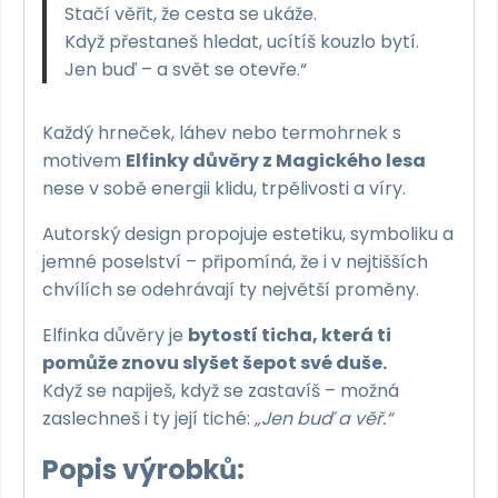
Stačí věřit, že cesta se ukáže.
Když přestaneš hledat, ucítíš kouzlo bytí.
Jen buď – a svět se otevře.“
Každý hrneček, láhev nebo termohrnek s
motivem
Elfinky důvěry z Magického lesa
nese v sobě energii klidu, trpělivosti a víry.
Autorský design propojuje estetiku, symboliku a
jemné poselství – připomíná, že i v nejtišších
chvílích se odehrávají ty největší proměny.
Elfinka důvěry je
bytostí ticha, která ti
pomůže znovu slyšet šepot své duše.
Když se napiješ, když se zastavíš – možná
zaslechneš i ty její tiché:
„Jen buď a věř.“
Popis výrobků: