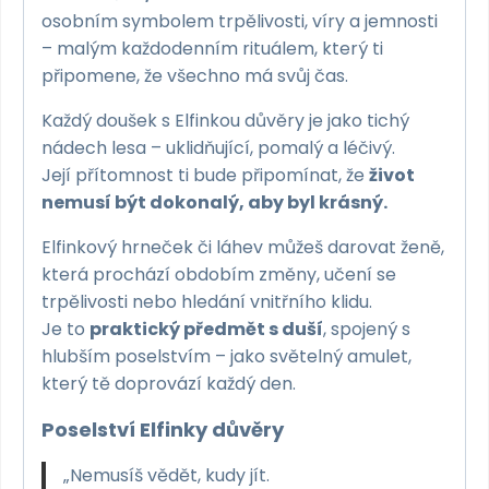
osobním symbolem trpělivosti, víry a jemnosti
– malým každodenním rituálem, který ti
připomene, že všechno má svůj čas.
Každý doušek s Elfinkou důvěry je jako tichý
nádech lesa – uklidňující, pomalý a léčivý.
Její přítomnost ti bude připomínat, že
život
nemusí být dokonalý, aby byl krásný.
Elfinkový hrneček či láhev můžeš darovat ženě,
která prochází obdobím změny, učení se
trpělivosti nebo hledání vnitřního klidu.
Je to
praktický předmět s duší
, spojený s
hlubším poselstvím – jako světelný amulet,
který tě doprovází každý den.
Poselství Elfinky důvěry
„Nemusíš vědět, kudy jít.