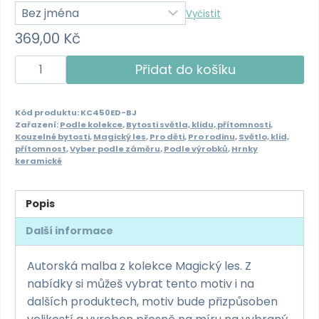
Vyčistit
369,00
Kč
Kafák/
Přidat do košíku
čaják
450ml
Kód produktu:
KC450ED-BJ
–
Zařazení:
Podle kolekce
,
Bytosti světla, klidu, přítomnosti
,
Elfinka
Kouzelné bytosti
,
Magický les
,
Pro děti
,
Pro rodinu
,
Světlo, klid,
přítomnost
,
Vyber podle záměru
,
Podle výrobků
,
Hrnky
důvěry
keramické
množství
Popis
Další informace
Autorská malba z kolekce Magický les. Z
nabídky si můžeš vybrat tento motiv i na
dalších produktech, motiv bude přizpůsoben