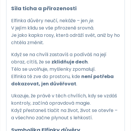
Síla ticha a přirozenosti
Elfinka důvěry neučí, nekáže – jen
je
.
V jejím klidu se vše přirozeně srovná.
Je jako kapka rosy, která odráží svět, aniž by ho
chtěla změnit.
Když se na chvíli zastavíš a podíváš na její
obraz, cítíš, že se
zklidňuje dech
.
Tělo se uvolňuje, myšlenky zpomalují.
Elfinka tě zve do prostoru, kde
není potřeba
dokazovat, jen důvěřovat
.
Ukazuje, že právě v těch chvílích, kdy se vzdáš
kontroly, začíná opravdová magie.
Když přestaneš tlačit na život, život se otevře –
a všechno začne plynout s lehkostí.
Symbolika Elfinky důvěry