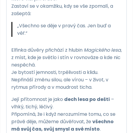
Zastaví se v okamžiku, kdy se vše zpomalí, a
zašeptá:
„Všechno se děje v pravý čas. Jen buď a
věř.“
Elfinka důvěry přichází z hlubin
Magického lesa
,
z míst, kde je světlo i stín v rovnováze a kde nic
nespěchá.
Je bytostí jemnosti, trpělivosti a klidu.
Nepřináší změnu silou, ale vírou – v život, v
rytmus přírody a v moudrost ticha.
Její přítomnost je jako
dech lesa po dešti
–
vlhký, tichý, léčivý.
Připomíná, že i když nerozumíme tomu, co se
právě děje, můžeme důvěřovat, že
všechno
má svůj čas, svůj smysl a své místo
.