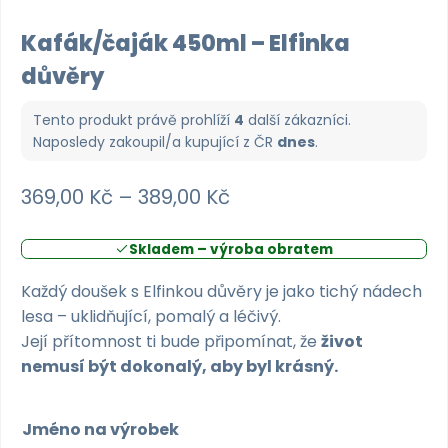
Kafák/čaják 450ml – Elfinka
důvěry
Tento produkt právě prohlíží
4
další zákazníci.
Naposledy zakoupil/a kupující z
ČR
dnes
.
Rozpětí
369,00
Kč
–
389,00
Kč
cen:
Skladem – výroba obratem
369,00 Kč
až
Každý doušek s Elfinkou důvěry je jako tichý nádech
lesa – uklidňující, pomalý a léčivý.
389,00 Kč
Její přítomnost ti bude připomínat, že
život
nemusí být dokonalý, aby byl krásný.
Jméno na výrobek