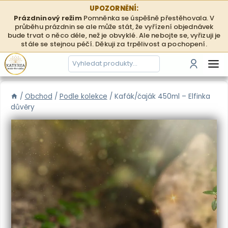
Přeskočit
UPOZORNĚNÍ:
na
Prázdninový režim
Pomněnka se úspěšně přestěhovala. V
průběhu prázdnin se ale může stát, že vyřízení objednávek
obsah
bude trvat o něco déle, než je obvyklé. Ale nebojte se, vyřizuji je
stále se stejnou péčí. Děkuji za trpělivost a pochopení.
Hledání
Přihlási
/
Obchod
/
Podle kolekce
/
Kafák/čaják 450ml – Elfinka
důvěry