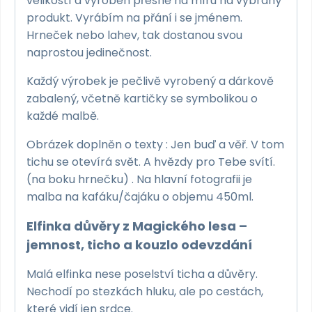
velikostí a vyroben přesně na míru na vybraný
produkt. Vyrábím na přání i se jménem.
Hrneček nebo lahev, tak dostanou svou
naprostou jedinečnost.
Každý výrobek je pečlivě vyrobený a dárkově
zabalený, včetně kartičky se symbolikou o
každé malbě.
Obrázek doplněn o texty : Jen buď a věř. V tom
tichu se otevírá svět. A hvězdy pro Tebe svítí.
(na boku hrnečku) . Na hlavní fotografii je
malba na kafáku/čajáku o objemu 450ml.
Elfinka důvěry z Magického lesa –
jemnost, ticho a kouzlo odevzdání
Malá elfinka nese poselství ticha a důvěry.
Nechodí po stezkách hluku, ale po cestách,
které vidí jen srdce.