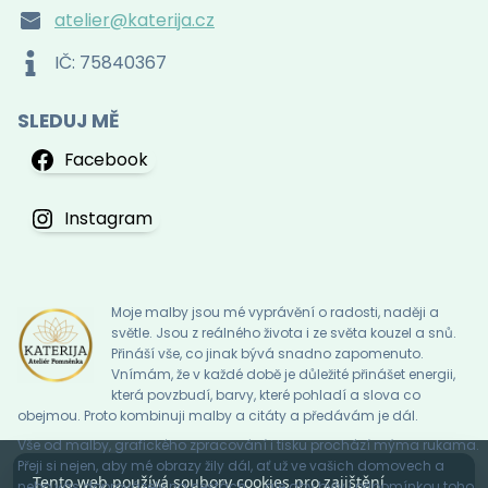
atelier@katerija.cz
IČ: 75840367
SLEDUJ MĚ
Facebook
Instagram
Moje malby jsou mé vyprávění o radosti, naději a
světle. Jsou z reálného života i ze světa kouzel a snů.
Přináší vše, co jinak bývá snadno zapomenuto.
Vnímám, že v každé době je důležité přinášet energii,
která povzbudí, barvy, které pohladí a slova co
obejmou. Proto kombinuji malby a citáty a předávám je dál.
Vše od malby, grafického zpracování i tisku prochází mýma rukama.
Přeji si nejen, aby mé obrazy žily dál, ať už ve vašich domovech a
Tento web používá soubory cookies pro zajištění
nebo vás doprovázely na cestách … , ale aby byly i připomínkou toho,