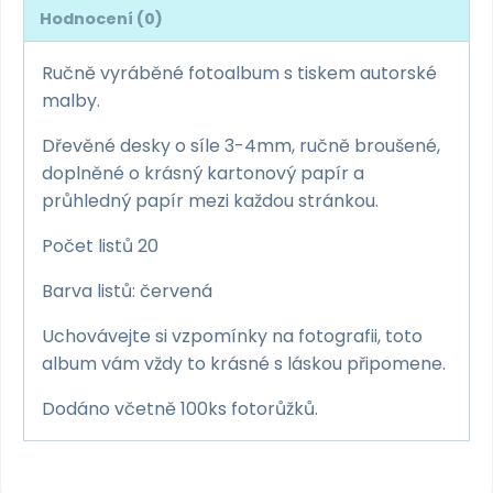
je
Hodnocení (0)
láska
A5
Ručně vyráběné fotoalbum s tiskem autorské
množství
malby.
Dřevěné desky o síle 3-4mm, ručně broušené,
doplněné o krásný kartonový papír a
průhledný papír mezi každou stránkou.
Počet listů 20
Barva listů: červená
Uchovávejte si vzpomínky na fotografii, toto
album vám vždy to krásné s láskou připomene.
Dodáno včetně 100ks fotorůžků.