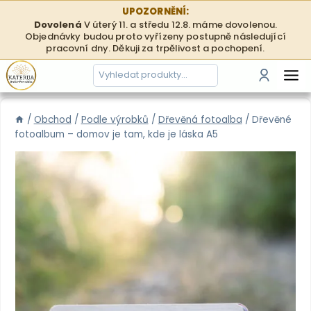
Přeskočit
UPOZORNĚNÍ:
na
Dovolená
V úterý 11. a středu 12.8. máme dovolenou.
Objednávky budou proto vyřízeny postupně následující
obsah
pracovní dny. Děkuji za trpělivost a pochopení.
Hledání
Přihlási
/
Obchod
/
Podle výrobků
/
Dřevěná fotoalba
/
Dřevěné
fotoalbum – domov je tam, kde je láska A5