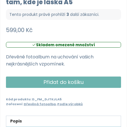
tam, kde je láska A5
Tento produkt právě prohlíží
3
další zákazníci.
599,00
Kč
Skladem omezené množství
Dřevěné fotoalbum na uchování vašich
nejkrásnějších vzpomínek.
Dřevěné
Přidat do košíku
fotoalbum
-
Kód produktu:
D_FM_DJTKJLA5
domov
Zařazení:
Dřevěná fotoalba
,
Podle výrobků
je
tam,
Popis
kde