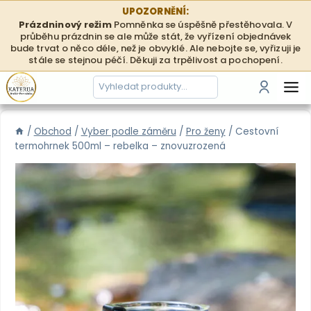
Přeskočit
UPOZORNĚNÍ:
na
Prázdninový režim
Pomněnka se úspěšně přestěhovala. V
průběhu prázdnin se ale může stát, že vyřízení objednávek
obsah
bude trvat o něco déle, než je obvyklé. Ale nebojte se, vyřizuji je
stále se stejnou péčí. Děkuji za trpělivost a pochopení.
Hledání
Přihlási
/
Obchod
/
Vyber podle záměru
/
Pro ženy
/
Cestovní
termohrnek 500ml – rebelka – znovuzrozená