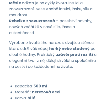
Měsíc
odkazuje na cykly života, intuici a
znovuzrození. Nese v sobě intuici, lásku, sílu a
moudrost.
Rebelka znovuzrozená
– poselství odvahy,
nových začátků v nové síle, lásce a
autentičnosti.
Vyroben z kvalitního nerezu s dvojitou stěnou,
která udrží váš nápoj
horký nebo studený
po
dlouhé hodiny. Praktický
uzávěr proti rozlití
a
elegantní tvar z něj dělají skvělého společníka
na cesty i do každodenního života.
Kapacita: 5
0
0 ml
Materiál:
nerezová ocel
Barva:
bílá