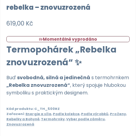
rebelka – znovuzrozená
619,00
Kč
Momentálně vyprodáno
Termopohárek „Rebelka
znovuzrozená“
✨
Buď
svobodná, silná a jedinečná
s termohrnkem
„Rebelka znovuzrozená“
, který spojuje hlubokou
symboliku s praktickým designem.
Kód produktu:
C_TH_500RZ
Zařazení:
Energie a síla
,
Podle kolekce
,
Podle výrobků
,
Pro ženy
,
Rebelky a Bohyně
,
Termohrnky
,
Vyber podle záměru
,
Znovuzrozená