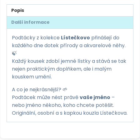
3
Popis
množství
Další informace
Podtácky z kolekce
Lístečkovo
přinášejí do
každého dne dotek přírody a akvarelové něhy.
🍃
Každý kousek zdobí jemné lístky a stává se tak
nejen praktickým doplňkem, ale i malým
kouskem umění.
A co je nejkrásnější? 🌱
Podtácek může nést právě
vaše jméno
–
nebo jméno někoho, koho chcete potěšit.
Originální, osobní a s kapkou kouzla Lístečkova.