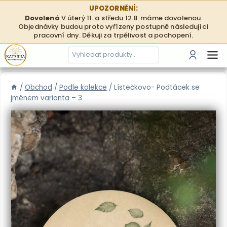
Přeskočit
UPOZORNĚNÍ:
na
Dovolená
V úterý 11. a středu 12.8. máme dovolenou.
Objednávky budou proto vyřízeny postupně následující
obsah
pracovní dny. Děkuji za trpělivost a pochopení.
Hledání
Přihlási
/
Obchod
/
Podle kolekce
/
Lístečkovo- Podtácek se
jménem varianta – 3