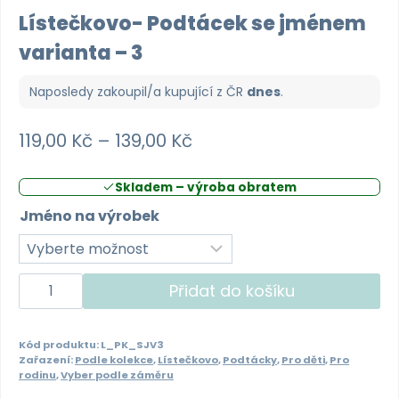
Lístečkovo- Podtácek se jménem
varianta – 3
Naposledy zakoupil/a kupující z
ČR
dnes
.
Rozpětí
119,00
Kč
–
139,00
Kč
cen:
Skladem – výroba obratem
119,00 Kč
Jméno na výrobek
až
139,00 Kč
Lístečkovo-
Přidat do košíku
Podtácek
se
Kód produktu:
L_PK_SJV3
jménem
Zařazení:
Podle kolekce
,
Lístečkovo
,
Podtácky
,
Pro děti
,
Pro
varianta
rodinu
,
Vyber podle záměru
-