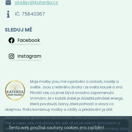
atelier@katerija.cz
IČ: 75840367
SLEDUJ MĚ
Facebook
Instagram
Moje malby jsou mé vyprávění o radosti, naději a
světle. Jsou z reálného života i ze světa kouzel a snů.
Přináší vše, co jinak bývá snadno zapomenuto.
Vnímám, že v každé době je důležité přinášet energii,
která povzbudí, barvy, které pohladí a slova co
obejmou. Proto kombinuji malby a citáty a předávám je dál.
Vše od malby, grafického zpracování i tisku prochází mýma rukama.
Přeji si nejen, aby mé obrazy žily dál, ať už ve vašich domovech a
Tento web používá soubory cookies pro zajištění
nebo vás doprovázely na cestách … , ale aby byly i připomínkou toho,